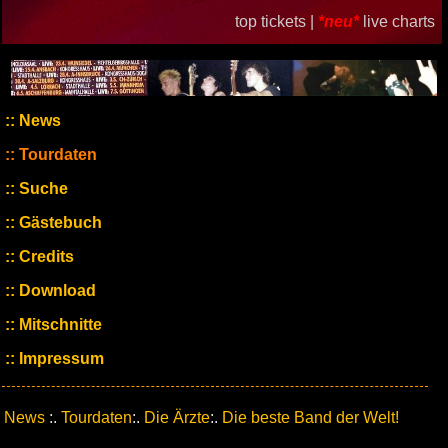
top tickets |
*neu*
live charts
News
Tourdaten
Suche
Gästebuch
Credits
Download
Mitschnitte
Impressum
News
:.
Tourdaten
:.
Die Ärzte
:.
Die beste Band der Welt!