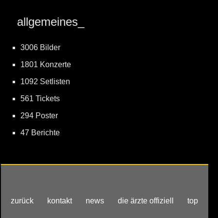
allgemeines_
3006 Bilder
1801 Konzerte
1092 Setlisten
561 Tickets
294 Poster
47 Berichte
zurück
kontakt
news
die ärzte offiziell
top