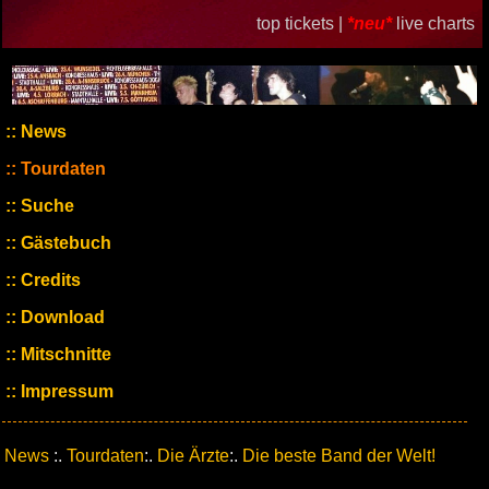
top tickets |
*neu*
live charts
News
Tourdaten
Suche
Gästebuch
Credits
Download
Mitschnitte
Impressum
News
:.
Tourdaten
:.
Die Ärzte
:.
Die beste Band der Welt!