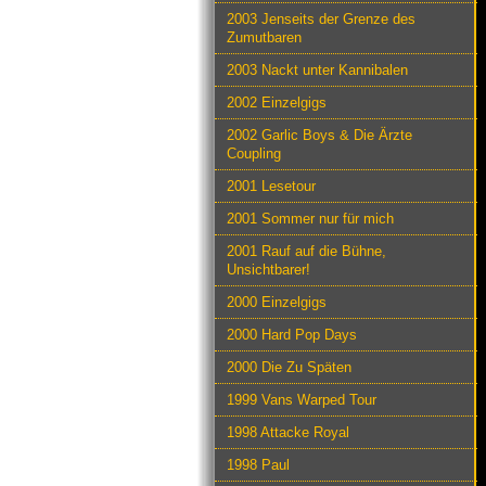
2003 Jenseits der Grenze des
Zumutbaren
2003 Nackt unter Kannibalen
2002 Einzelgigs
2002 Garlic Boys & Die Ärzte
Coupling
2001 Lesetour
2001 Sommer nur für mich
2001 Rauf auf die Bühne,
Unsichtbarer!
2000 Einzelgigs
2000 Hard Pop Days
2000 Die Zu Späten
1999 Vans Warped Tour
1998 Attacke Royal
1998 Paul