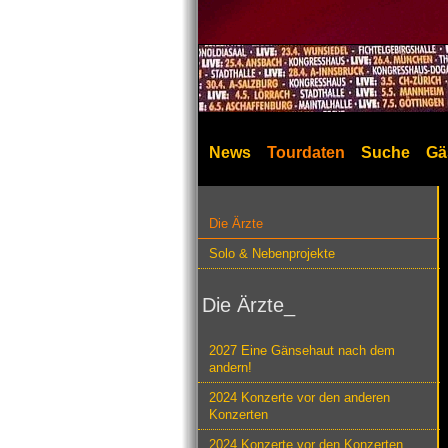
News
Tourdaten
Suche
Gä
Die Ärzte
Solo & Nebenprojekte
Die Ärzte_
2027 Eine Gänsehaut nach dem
andern!
2024 Konzerte vor den anderen
Konzerten
2024 Konzerte vor den Konzerten