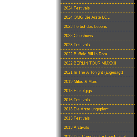
2024 Festivals
2024 OMG Die Ärzte LOL
2023 Herbst des Lebens
2023 Clubshows
2023 Festivals
2022 Buffalo Bill In Rom
2022 BERLIN TOUR MMXXII
2021 In The Ä Tonight (abgesagt)
2019 Miles & More
2018 Einzelgigs
2016 Festivals
2013 Die Ärzte ungeplant
2013 Festivals
2013 Ärztivals
2013 Das Comeback ist noch nicht