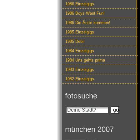
1986 Einzelgigs
1986 Boys Want Fun!
1986 Die Ärzte kommen!
1985 Einzelgigs
1985 Debil
1984 Einzelgigs
1984 Uns gehts prima
1983 Einzelgigs
1982 Einzelgigs
fotosuche
münchen 2007