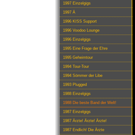
1997 Einzelgigs
1997 Ä
1996 KISS Support
1996 Voodoo Lounge
1996 Einzelgigs
1995 Eine Frage der Ehre
1995 Geheimtour
1994 Tour-Tour
1994 Sömmer der Libe
1993 Plugged
1988 Einzelgigs
1988 Die beste Band der Welt!
1987 Einzelgigs
1987 Ärzte! Ärzte! Ärzte!
1987 Endlich! Die Ärzte