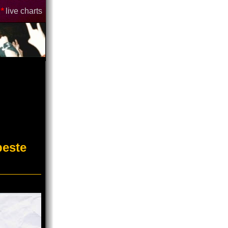
*
live charts
beste