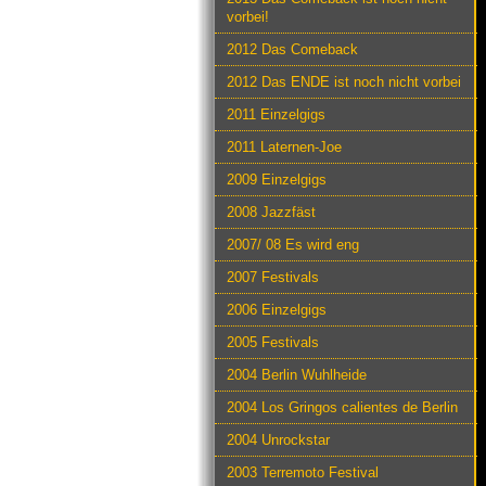
vorbei!
2012 Das Comeback
2012 Das ENDE ist noch nicht vorbei
2011 Einzelgigs
2011 Laternen-Joe
2009 Einzelgigs
2008 Jazzfäst
2007/ 08 Es wird eng
2007 Festivals
2006 Einzelgigs
2005 Festivals
2004 Berlin Wuhlheide
2004 Los Gringos calientes de Berlin
2004 Unrockstar
2003 Terremoto Festival