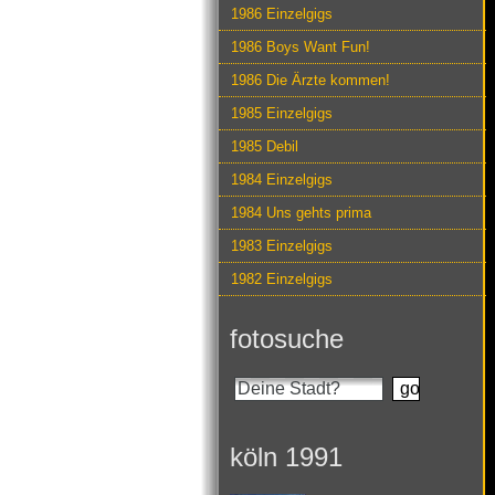
1986 Einzelgigs
1986 Boys Want Fun!
1986 Die Ärzte kommen!
1985 Einzelgigs
1985 Debil
1984 Einzelgigs
1984 Uns gehts prima
1983 Einzelgigs
1982 Einzelgigs
fotosuche
köln 1991