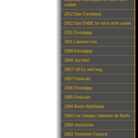
vorbei!
2012 Das Comeback
2012 Das ENDE ist noch nicht vorbei
2011 Einzelgigs
2011 Laternen-Joe
2009 Einzelgigs
2008 Jazzfäst
2007/ 08 Es wird eng
2007 Festivals
2006 Einzelgigs
2005 Festivals
2004 Berlin Wuhlheide
2004 Los Gringos calientes de Berlin
2004 Unrockstar
2003 Terremoto Festival