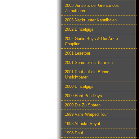
2003 Jenseits der Grenze des
Zumutbaren
2003 Nackt unter Kannibalen
2002 Einzelgigs
2002 Garlic Boys & Die Ärzte
Coupling
2001 Lesetour
2001 Sommer nur für mich
2001 Rauf auf die Bühne,
Unsichtbarer!
2000 Einzelgigs
2000 Hard Pop Days
2000 Die Zu Späten
1999 Vans Warped Tour
1998 Attacke Royal
1998 Paul