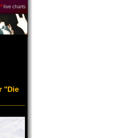
*
live charts
r "Die