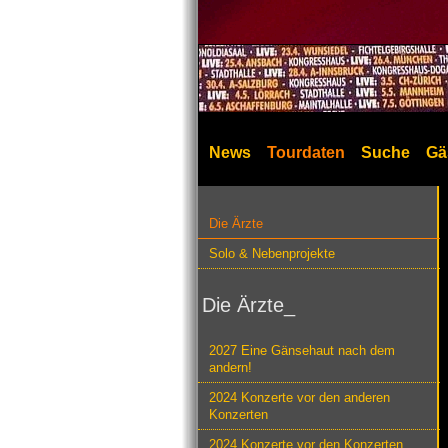
News
Tourdaten
Suche
Gä
Die Ärzte
Solo & Nebenprojekte
Die Ärzte_
2027 Eine Gänsehaut nach dem
andern!
2024 Konzerte vor den anderen
Konzerten
2024 Konzerte vor den Konzerten