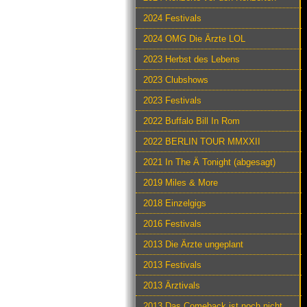
2024 Festivals
2024 OMG Die Ärzte LOL
2023 Herbst des Lebens
2023 Clubshows
2023 Festivals
2022 Buffalo Bill In Rom
2022 BERLIN TOUR MMXXII
2021 In The Ä Tonight (abgesagt)
2019 Miles & More
2018 Einzelgigs
2016 Festivals
2013 Die Ärzte ungeplant
2013 Festivals
2013 Ärztivals
2013 Das Comeback ist noch nicht