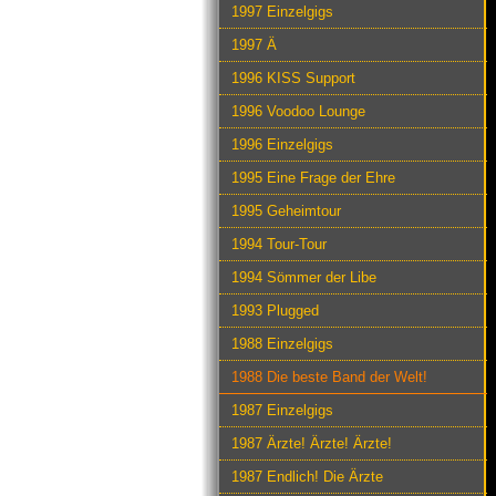
1997 Einzelgigs
1997 Ä
1996 KISS Support
1996 Voodoo Lounge
1996 Einzelgigs
1995 Eine Frage der Ehre
1995 Geheimtour
1994 Tour-Tour
1994 Sömmer der Libe
1993 Plugged
1988 Einzelgigs
1988 Die beste Band der Welt!
1987 Einzelgigs
1987 Ärzte! Ärzte! Ärzte!
1987 Endlich! Die Ärzte