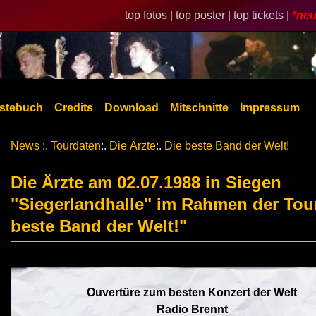
top fotos |
top poster |
top tickets |
*neu
stebuch
Credits
Download
Mitschnitte
Impressum
News
:.
Tourdaten
:.
Die Ärzte
:.
Die beste Band der Welt!
Die Ärzte am 02.07.1988 in Siegen
"Siegerlandhalle" im Rahmen der Tou
beste Band der Welt!"
Ouvertüre zum besten Konzert der Welt
Radio Brennt