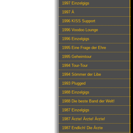
1997 Einzelgigs
1997 Ä
1996 KISS Support
1996 Voodoo Lounge
1996 Einzelgigs
1995 Eine Frage der Ehre
1995 Geheimtour
1994 Tour-Tour
1994 Sömmer der Libe
1993 Plugged
1988 Einzelgigs
1988 Die beste Band der Welt!
1987 Einzelgigs
1987 Ärzte! Ärzte! Ärzte!
1987 Endlich! Die Ärzte