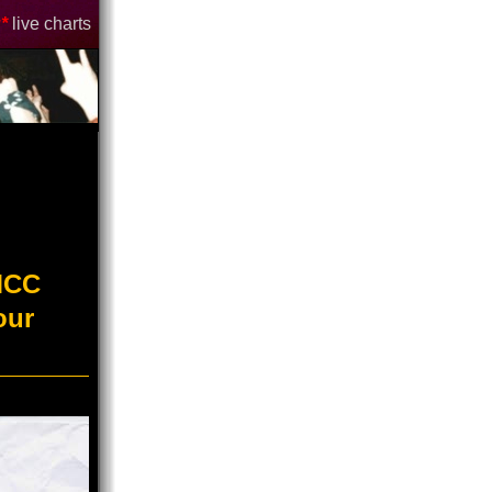
*
live charts
"MCC
our