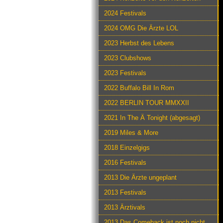
2024 Festivals
2024 OMG Die Ärzte LOL
2023 Herbst des Lebens
2023 Clubshows
2023 Festivals
2022 Buffalo Bill In Rom
2022 BERLIN TOUR MMXXII
2021 In The Ä Tonight (abgesagt)
2019 Miles & More
2018 Einzelgigs
2016 Festivals
2013 Die Ärzte ungeplant
2013 Festivals
2013 Ärztivals
2013 Das Comeback ist noch nicht