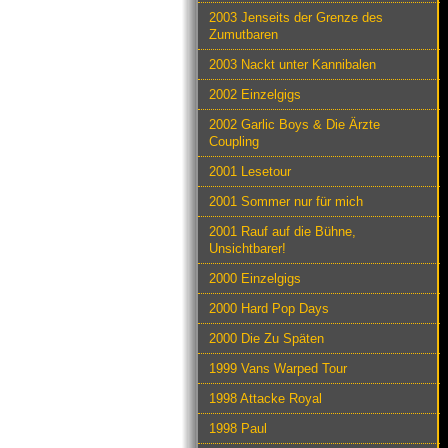
2003 Jenseits der Grenze des
Zumutbaren
2003 Nackt unter Kannibalen
2002 Einzelgigs
2002 Garlic Boys & Die Ärzte
Coupling
2001 Lesetour
2001 Sommer nur für mich
2001 Rauf auf die Bühne,
Unsichtbarer!
2000 Einzelgigs
2000 Hard Pop Days
2000 Die Zu Späten
1999 Vans Warped Tour
1998 Attacke Royal
1998 Paul