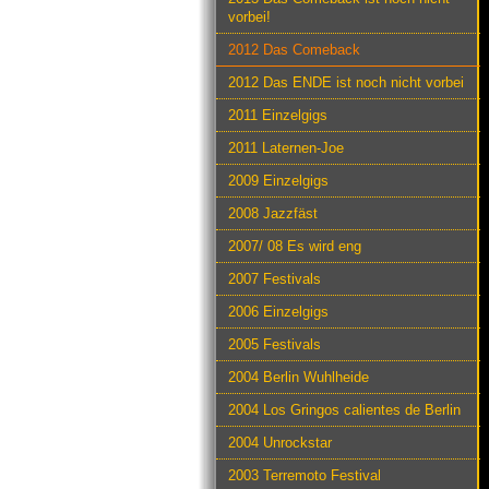
vorbei!
2012 Das Comeback
2012 Das ENDE ist noch nicht vorbei
2011 Einzelgigs
2011 Laternen-Joe
2009 Einzelgigs
2008 Jazzfäst
2007/ 08 Es wird eng
2007 Festivals
2006 Einzelgigs
2005 Festivals
2004 Berlin Wuhlheide
2004 Los Gringos calientes de Berlin
2004 Unrockstar
2003 Terremoto Festival