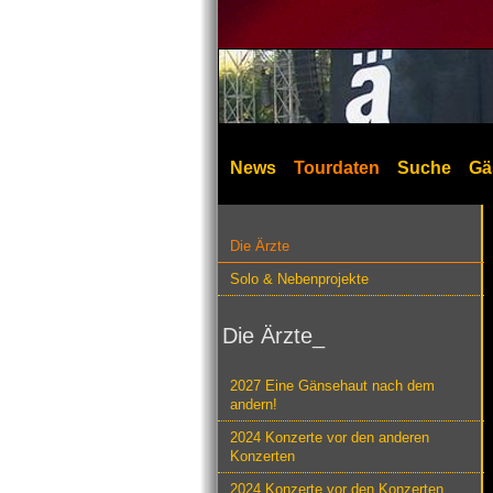
News
Tourdaten
Suche
Gä
Die Ärzte
Solo & Nebenprojekte
Die Ärzte_
2027 Eine Gänsehaut nach dem
andern!
2024 Konzerte vor den anderen
Konzerten
2024 Konzerte vor den Konzerten