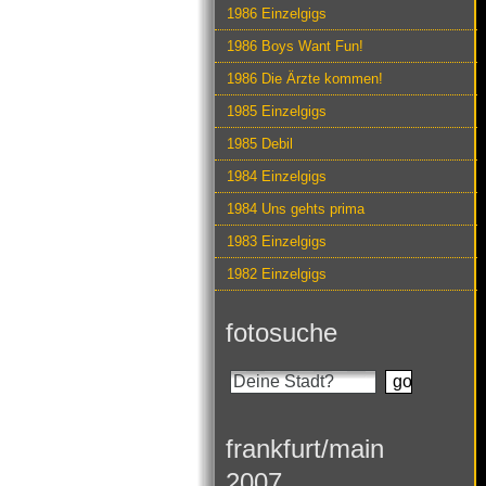
1986 Einzelgigs
1986 Boys Want Fun!
1986 Die Ärzte kommen!
1985 Einzelgigs
1985 Debil
1984 Einzelgigs
1984 Uns gehts prima
1983 Einzelgigs
1982 Einzelgigs
fotosuche
frankfurt/main
2007