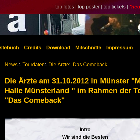
top fotos |
top poster |
top tickets |
*neu
stebuch
Credits
Download
Mitschnitte
Impressum
News
:.
Tourdaten
:.
Die Ärzte
:.
Das Comeback
Die Ärzte am 31.10.2012 in Münster 
Halle Münsterland " im Rahmen der T
"Das Comeback"
Intro
Wir sind die Besten