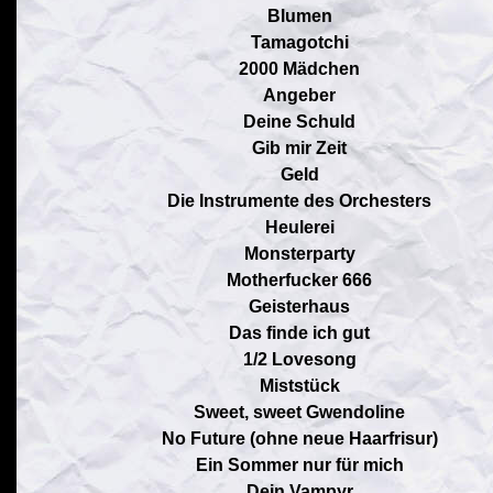
Blumen
Tamagotchi
2000 Mädchen
Angeber
Deine Schuld
Gib mir Zeit
Geld
Die Instrumente des Orchesters
Heulerei
Monsterparty
Motherfucker 666
Geisterhaus
Das finde ich gut
1/2 Lovesong
Miststück
Sweet, sweet Gwendoline
No Future (ohne neue Haarfrisur)
Ein Sommer nur für mich
Dein Vampyr