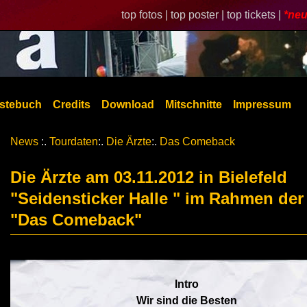
top fotos |
top poster |
top tickets |
*neu
stebuch
Credits
Download
Mitschnitte
Impressum
News
:.
Tourdaten
:.
Die Ärzte
:.
Das Comeback
Die Ärzte am 03.11.2012 in Bielefeld
"Seidensticker Halle " im Rahmen der
"Das Comeback"
Intro
Wir sind die Besten