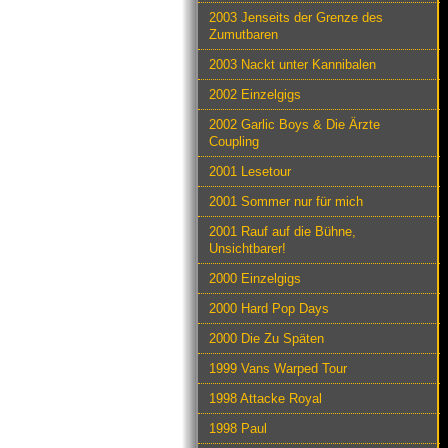
2003 Jenseits der Grenze des
Zumutbaren
2003 Nackt unter Kannibalen
2002 Einzelgigs
2002 Garlic Boys & Die Ärzte
Coupling
2001 Lesetour
2001 Sommer nur für mich
2001 Rauf auf die Bühne,
Unsichtbarer!
2000 Einzelgigs
2000 Hard Pop Days
2000 Die Zu Späten
1999 Vans Warped Tour
1998 Attacke Royal
1998 Paul