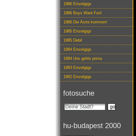
1986 Einzelgigs
1986 Boys Want Fun!
1986 Die Ärzte kommen!
1985 Einzelgigs
1985 Debil
1984 Einzelgigs
1984 Uns gehts prima
1983 Einzelgigs
1982 Einzelgigs
fotosuche
hu-budapest 2000