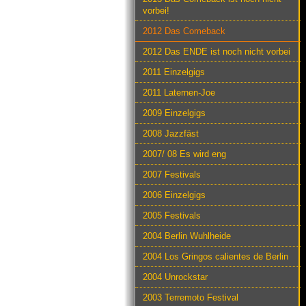
vorbei!
2012 Das Comeback
2012 Das ENDE ist noch nicht vorbei
2011 Einzelgigs
2011 Laternen-Joe
2009 Einzelgigs
2008 Jazzfäst
2007/ 08 Es wird eng
2007 Festivals
2006 Einzelgigs
2005 Festivals
2004 Berlin Wuhlheide
2004 Los Gringos calientes de Berlin
2004 Unrockstar
2003 Terremoto Festival