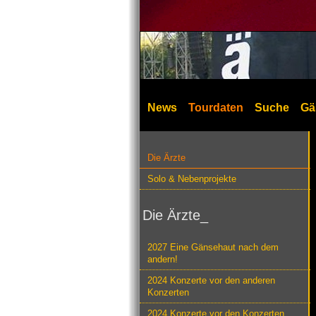
News
Tourdaten
Suche
Gä
Die Ärzte
Solo & Nebenprojekte
Die Ärzte_
2027 Eine Gänsehaut nach dem
andern!
2024 Konzerte vor den anderen
Konzerten
2024 Konzerte vor den Konzerten