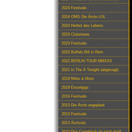
2024 Festivals
2024 OMG Die Ärzte LOL
2023 Herbst des Lebens
2023 Clubshows
2023 Festivals
2022 Buffalo Bill In Rom
2022 BERLIN TOUR MMXXII
2021 In The Ä Tonight (abgesagt)
2019 Miles & More
2018 Einzelgigs
2016 Festivals
2013 Die Ärzte ungeplant
2013 Festivals
2013 Ärztivals
2013 Das Comeback ist noch nicht