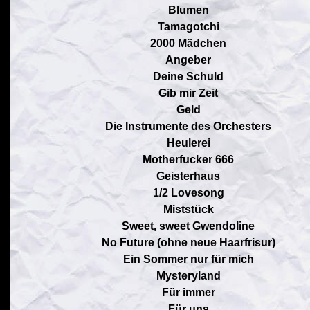
Blumen
Tamagotchi
2000 Mädchen
Angeber
Deine Schuld
Gib mir Zeit
Geld
Die Instrumente des Orchesters
Heulerei
Motherfucker 666
Geisterhaus
1/2 Lovesong
Miststück
Sweet, sweet Gwendoline
No Future (ohne neue Haarfrisur)
Ein Sommer nur für mich
Mysteryland
Für immer
Für uns