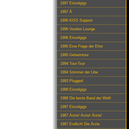
1997 Einzelgigs
1997 Ä
1996 KISS Support
1996 Voodoo Lounge
1996 Einzelgigs
1995 Eine Frage der Ehre
1995 Geheimtour
1994 Tour-Tour
1994 Sömmer der Libe
1993 Plugged
1988 Einzelgigs
1988 Die beste Band der Welt!
1987 Einzelgigs
1987 Ärzte! Ärzte! Ärzte!
1987 Endlich! Die Ärzte