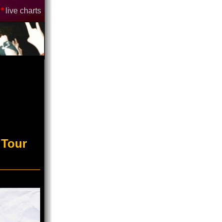
*
live charts
 Tour