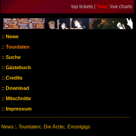
top tickets |
*neu*
live charts
News
Tourdaten
Suche
Gästebuch
Credits
Download
Mitschnitte
Impressum
News
:.
Tourdaten
:.
Die Ärzte
:.
Einzelgigs