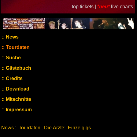
top tickets |
*neu*
live charts
News
Tourdaten
Suche
Gästebuch
Credits
Download
Mitschnitte
Impressum
News
:.
Tourdaten
:.
Die Ärzte
:.
Einzelgigs