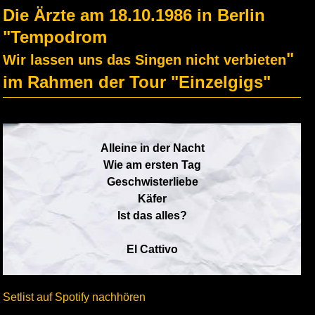
Die Ärzte am 18.10.1986 in Berlin
"Tempodrom
"
Wir lassen uns das Singen nicht verbieten
im Rahmen der Tour "Einzelgigs"
Alleine in der Nacht
Wie am ersten Tag
Geschwisterliebe
Käfer
Ist das alles?
El Cattivo
Setlist auf Spotify nachhören