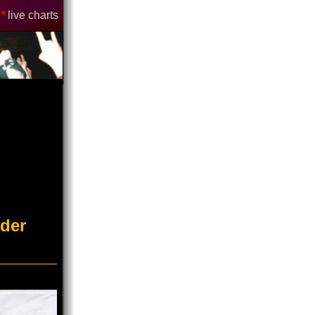
*
live charts
der