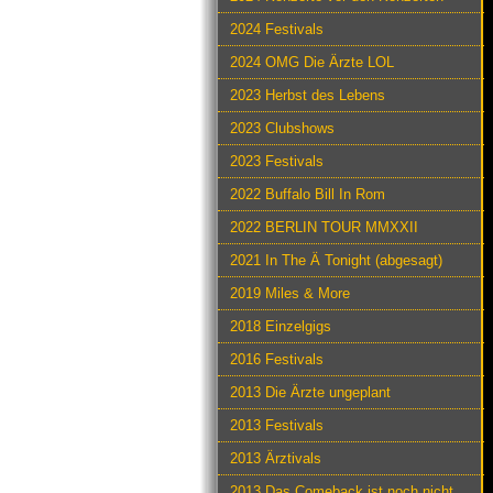
2024 Festivals
2024 OMG Die Ärzte LOL
2023 Herbst des Lebens
2023 Clubshows
2023 Festivals
2022 Buffalo Bill In Rom
2022 BERLIN TOUR MMXXII
2021 In The Ä Tonight (abgesagt)
2019 Miles & More
2018 Einzelgigs
2016 Festivals
2013 Die Ärzte ungeplant
2013 Festivals
2013 Ärztivals
2013 Das Comeback ist noch nicht