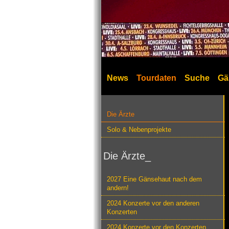
News
Tourdaten
Suche
Gä
Die Ärzte
Solo & Nebenprojekte
Die Ärzte_
2027 Eine Gänsehaut nach dem
andern!
2024 Konzerte vor den anderen
Konzerten
2024 Konzerte vor den Konzerten