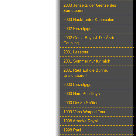
2003 Jenseits der Grenze des
Zumutbaren
2003 Nackt unter Kannibalen
2002 Einzelgigs
2002 Garlic Boys & Die Ärzte
Coupling
2001 Lesetour
2001 Sommer nur für mich
2001 Rauf auf die Bühne,
Unsichtbarer!
2000 Einzelgigs
2000 Hard Pop Days
2000 Die Zu Späten
1999 Vans Warped Tour
1998 Attacke Royal
1998 Paul