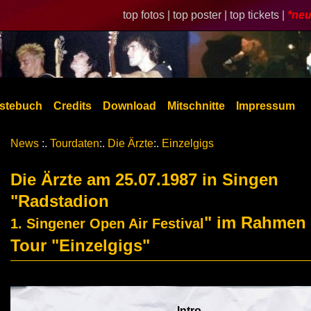
top fotos |
top poster |
top tickets |
*neu
stebuch
Credits
Download
Mitschnitte
Impressum
News
:.
Tourdaten
:.
Die Ärzte
:.
Einzelgigs
Die Ärzte am 25.07.1987 in Singen
"Radstadion
" im Rahmen 
1. Singener Open Air Festival
Tour "Einzelgigs"
Intro