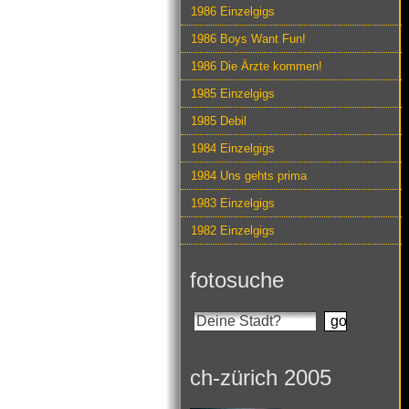
1986 Einzelgigs
1986 Boys Want Fun!
1986 Die Ärzte kommen!
1985 Einzelgigs
1985 Debil
1984 Einzelgigs
1984 Uns gehts prima
1983 Einzelgigs
1982 Einzelgigs
fotosuche
ch-zürich 2005