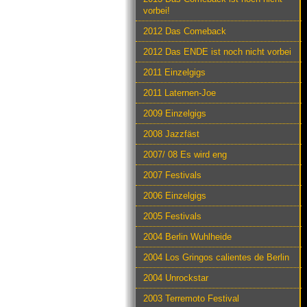
vorbei!
2012 Das Comeback
2012 Das ENDE ist noch nicht vorbei
2011 Einzelgigs
2011 Laternen-Joe
2009 Einzelgigs
2008 Jazzfäst
2007/ 08 Es wird eng
2007 Festivals
2006 Einzelgigs
2005 Festivals
2004 Berlin Wuhlheide
2004 Los Gringos calientes de Berlin
2004 Unrockstar
2003 Terremoto Festival