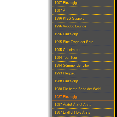
1997 Einzelgigs
1997 Ä
1996 KISS Support
1996 Voodoo Lounge
1996 Einzelgigs
1995 Eine Frage der Ehre
1995 Geheimtour
1994 Tour-Tour
1994 Sömmer der Libe
1993 Plugged
1988 Einzelgigs
1988 Die beste Band der Welt!
1987 Einzelgigs
1987 Ärzte! Ärzte! Ärzte!
1987 Endlich! Die Ärzte