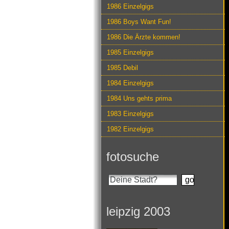
1986 Einzelgigs
1986 Boys Want Fun!
1986 Die Ärzte kommen!
1985 Einzelgigs
1985 Debil
1984 Einzelgigs
1984 Uns gehts prima
1983 Einzelgigs
1982 Einzelgigs
fotosuche
leipzig 2003