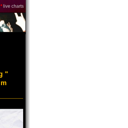
*
live charts
g "
im