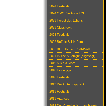
2024 Festivals
2024 OMG Die Ärzte LOL
2023 Herbst des Lebens
2023 Clubshows
2023 Festivals
2022 Buffalo Bill In Rom
2022 BERLIN TOUR MMXXII
2021 In The Ä Tonight (abgesagt)
2019 Miles & More
2018 Einzelgigs
2016 Festivals
2013 Die Ärzte ungeplant
2013 Festivals
2013 Ärztivals
2013 Das Comeback ist noch nicht