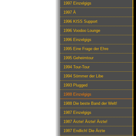
1997 Einzelgigs
1997 Ä
1996 KISS Support
1996 Voodoo Lounge
1996 Einzelgigs
1995 Eine Frage der Ehre
1995 Geheimtour
1994 Tour-Tour
1994 Sömmer der Libe
1993 Plugged
1988 Einzelgigs
1988 Die beste Band der Welt!
1987 Einzelgigs
1987 Ärzte! Ärzte! Ärzte!
1987 Endlich! Die Ärzte