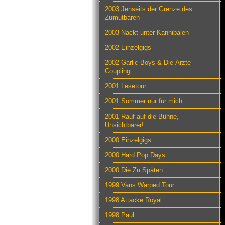
2003 Jenseits der Grenze des
Zumutbaren
2003 Nackt unter Kannibalen
2002 Einzelgigs
2002 Garlic Boys & Die Ärzte
Coupling
2001 Lesetour
2001 Sommer nur für mich
2001 Rauf auf die Bühne,
Unsichtbarer!
2000 Einzelgigs
2000 Hard Pop Days
2000 Die Zu Späten
1999 Vans Warped Tour
1998 Attacke Royal
1998 Paul