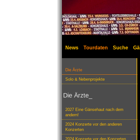
News
Tourdaten
Suche
Gä
Die Ärzte
Solo & Nebenprojekte
Die Ärzte_
2027 Eine Gänsehaut nach dem
andern!
2024 Konzerte vor den anderen
Konzerten
2024 Konzerte vor den Konzerten