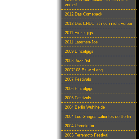
vorbei!
2012 Das Comeback
2012 Das ENDE ist noch nicht vorbei
2011 Einzelgigs
2011 Laternen-Joe
2009 Einzelgigs
2008 Jazzfäst
2007/ 08 Es wird eng
2007 Festivals
2006 Einzelgigs
2005 Festivals
2004 Berlin Wuhlheide
2004 Los Gringos calientes de Berlin
2004 Unrockstar
2003 Terremoto Festival