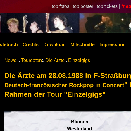
top fotos |
top poster |
top tickets |
*neu
stebuch
Credits
Download
Mitschnitte
Impressum
News
:.
Tourdaten
:.
Die Ärzte
:.
Einzelgigs
Die Ärzte am 28.08.1988 in F-Straßbur
" 
Deutsch-französischer Rockpop in Concert
Rahmen der Tour "Einzelgigs"
Blumen
Westerland