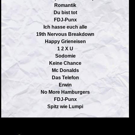
Romantik
Du bist tot
FDJ-Punx
Ich hasse euch alle
19th Nervous Breakdown
Happy Grieneisen
1 2 X U
Sodomie
Keine Chance
Mc Donalds
Das Telefon
Erwin
No More Hamburgers
FDJ-Punx
Spitz wie Lumpi