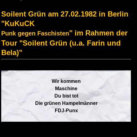
Soilent Grün am 27.02.1982 in Berlin
"KuKuCK
" im Rahmen der
Punk gegen Faschisten
Tour "Soilent Grün (u.a. Farin und
Bela)"
Wir kommen
Maschine
Du bist tot
Die grünen Hampelmänner
FDJ-Punx