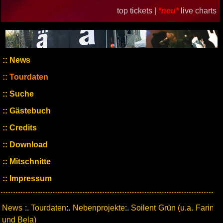
top tickets |
*neu*
live charts
News
Tourdaten
Suche
Gästebuch
Credits
Download
Mitschnitte
Impressum
News
:.
Tourdaten
:.
Nebenprojekte
:.
Soilent Grün (u.a. Farin
und Bela)