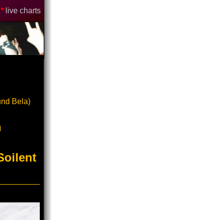
*
live charts
und Bela)
n
Soilent