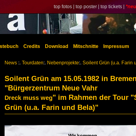
top fotos |
top poster |
top tickets |
*neu
stebuch
Credits
Download
Mitschnitte
Impressum
News
:.
Tourdaten
:.
Nebenprojekte
:.
Soilent Grün (u.a. Farin 
Soilent Grün am 15.05.1982 in Breme
"Bürgerzentrum Neue Vahr
" im Rahmen der Tour "
Dreck muss weg
Grün (u.a. Farin und Bela)"
Wir kommen