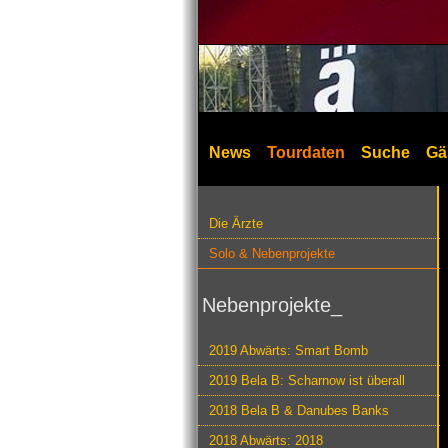
News
Tourdaten
Suche
Gä
Die Ärzte
Solo & Nebenprojekte
Nebenprojekte_
2019 Abwärts: Smart Bomb
2019 Bela B: Scharnow ist überall
2018 Bela B & Danubes Banks
2018 Abwärts: 2018