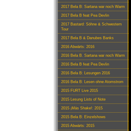
2017 Bela B: Sartana war noch Warm
2017 Bela B feat Pea Devlin
2017 Bastard: Söhne & Schwestern
Tour
2017 Bela B & Danubes Banks
2016 Abwärts: 2016
2016 Bela B. Sartana war noch Warm
2016 Bela B feat Pea Devlin
2016 Bela B: Lesungen 2016
2016 Bela B: Lesen ohne Atomstrom
2015 FURT Live 2015
2015 Lesung Lists of Note
2015 ¡Más Shake!: 2015
2015 Bela B: Einzelshows
2015 Abwärts: 2015