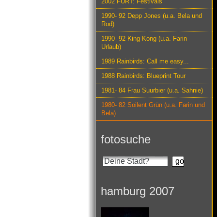
2002 FURT: Festivals
1990- 92 Depp Jones (u.a. Bela und
Rod)
1990- 92 King Kong (u.a. Farin
Urlaub)
1989 Rainbirds: Call me easy...
1988 Rainbirds: Blueprint Tour
1981- 84 Frau Suurbier (u.a. Sahnie)
1980- 82 Soilent Grün (u.a. Farin und
Bela)
fotosuche
hamburg 2007