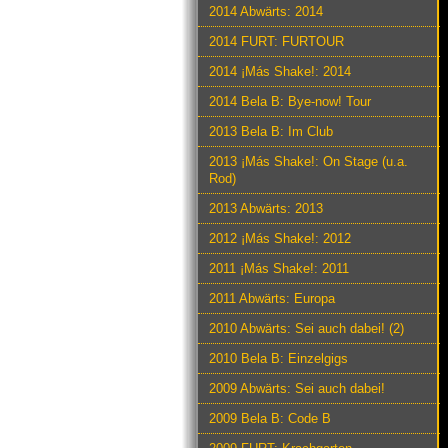
2014 Abwärts: 2014
2014 FURT: FURTOUR
2014 ¡Más Shake!: 2014
2014 Bela B: Bye-now! Tour
2013 Bela B: Im Club
2013 ¡Más Shake!: On Stage (u.a.
Rod)
2013 Abwärts: 2013
2012 ¡Más Shake!: 2012
2011 ¡Más Shake!: 2011
2011 Abwärts: Europa
2010 Abwärts: Sei auch dabei! (2)
2010 Bela B: Einzelgigs
2009 Abwärts: Sei auch dabei!
2009 Bela B: Code B