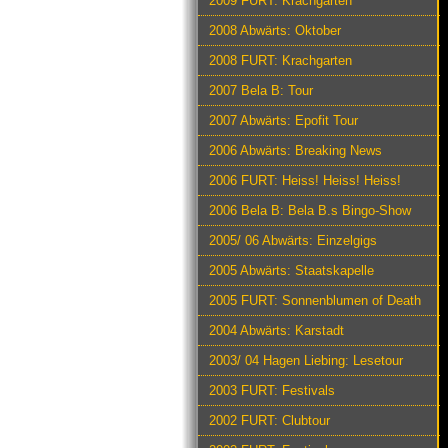
2009 FURT: Krachgarten
2008 Abwärts: Oktober
2008 FURT: Krachgarten
2007 Bela B: Tour
2007 Abwärts: Epofit Tour
2006 Abwärts: Breaking News
2006 FURT: Heiss! Heiss! Heiss!
2006 Bela B: Bela B.s Bingo-Show
2005/ 06 Abwärts: Einzelgigs
2005 Abwärts: Staatskapelle
2005 FURT: Sonnenblumen of Death
2004 Abwärts: Karstadt
2003/ 04 Hagen Liebing: Lesetour
2003 FURT: Festivals
2002 FURT: Clubtour