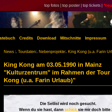
top fotos |
top poster |
top tickets |
*neu
stebuch
Credits
Download
Mitschnitte
Impressum
News
:.
Tourdaten
:.
Nebenprojekte
:.
King Kong (u.a. Farin Ur
King Kong am 03.05.1990 in Mainz
"Kulturzentrum" im Rahmen der Tour
Kong (u.a. Farin Urlaub)"
Die Setlist wird noch gesucht.
Wenn du sie hast, dann
schick
sie mir doch bitte 