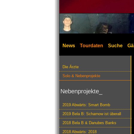
News
Tourdaten
Suche
Gä
Die Ärzte
Solo & Nebenprojekte
Nebenprojekte_
2019 Abwärts: Smart Bomb
2019 Bela B: Scharnow ist überall
2018 Bela B & Danubes Banks
2018 Abwärts: 2018