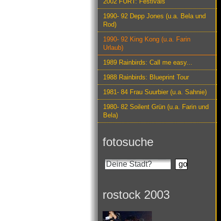
2002 FURT: Festivals
1990- 92 Depp Jones (u.a. Bela und
Rod)
1990- 92 King Kong (u.a. Farin
Urlaub)
1989 Rainbirds: Call me easy...
1988 Rainbirds: Blueprint Tour
1981- 84 Frau Suurbier (u.a. Sahnie)
1980- 82 Soilent Grün (u.a. Farin und
Bela)
fotosuche
rostock 2003