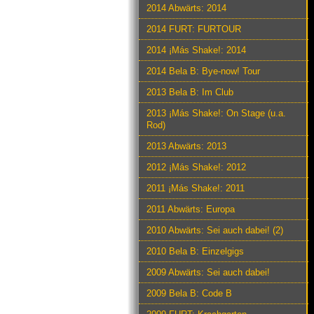
2014 Abwärts: 2014
2014 FURT: FURTOUR
2014 ¡Más Shake!: 2014
2014 Bela B: Bye-now! Tour
2013 Bela B: Im Club
2013 ¡Más Shake!: On Stage (u.a.
Rod)
2013 Abwärts: 2013
2012 ¡Más Shake!: 2012
2011 ¡Más Shake!: 2011
2011 Abwärts: Europa
2010 Abwärts: Sei auch dabei! (2)
2010 Bela B: Einzelgigs
2009 Abwärts: Sei auch dabei!
2009 Bela B: Code B