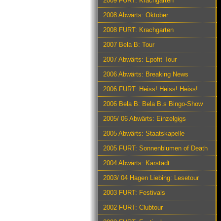
2009 FURT: Krachgarten
2008 Abwärts: Oktober
2008 FURT: Krachgarten
2007 Bela B: Tour
2007 Abwärts: Epofit Tour
2006 Abwärts: Breaking News
2006 FURT: Heiss! Heiss! Heiss!
2006 Bela B: Bela B.s Bingo-Show
2005/ 06 Abwärts: Einzelgigs
2005 Abwärts: Staatskapelle
2005 FURT: Sonnenblumen of Death
2004 Abwärts: Karstadt
2003/ 04 Hagen Liebing: Lesetour
2003 FURT: Festivals
2002 FURT: Clubtour