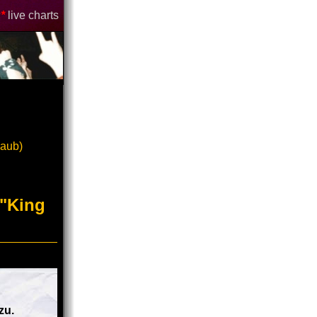
*
live charts
laub)
 "King
zu.