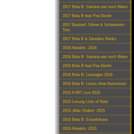
2017 Bela B: Sartana war noch Warm
2017 Bela B feat Pea Devlin
2017 Bastard: Söhne & Schwestern
Tour
2017 Bela B & Danubes Banks
2016 Abwärts: 2016
2016 Bela B. Sartana war noch Warm
2016 Bela B feat Pea Devlin
2016 Bela B: Lesungen 2016
2016 Bela B: Lesen ohne Atomstrom
2015 FURT Live 2015
2015 Lesung Lists of Note
2015 ¡Más Shake!: 2015
2015 Bela B: Einzelshows
2015 Abwärts: 2015