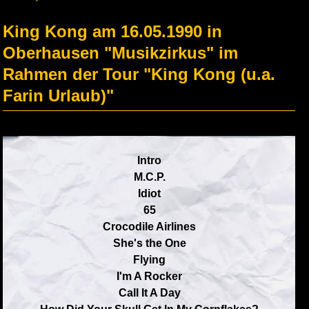
King Kong am 16.05.1990 in
Oberhausen "Musikzirkus" im
Rahmen der Tour "King Kong (u.a.
Farin Urlaub)"
Intro
M.C.P.
Idiot
65
Crocodile Airlines
She's the One
Flying
I'm A Rocker
Call It A Day