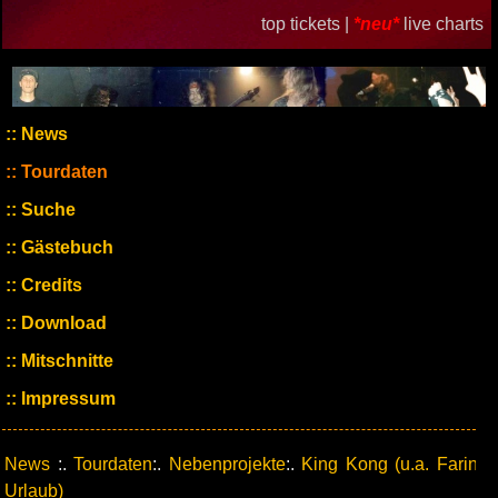
top tickets |
*neu*
live charts
News
Tourdaten
Suche
Gästebuch
Credits
Download
Mitschnitte
Impressum
News
:.
Tourdaten
:.
Nebenprojekte
:.
King Kong (u.a. Farin
Urlaub)