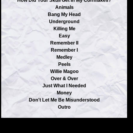
How Did Your Skull Get In My Cornflakes?
Animals
Bang My Head
Underground
Killing Me
Easy
Remember II
Remember I
Medley
Peels
Willie Magoo
Over & Over
Just What I Needed
Money
Don't Let Me Be Misunderstood
Outro