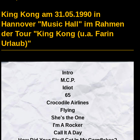
King Kong am 31.05.1990 in
Hannover "Music Hall" im Rahmen
der Tour "King Kong (u.a. Farin
Urlaub)"
Intro
M.C.P.
Idiot
65
Crocodile Airlines
Flying
She's the One
I'm A Rocker
Call It A Day