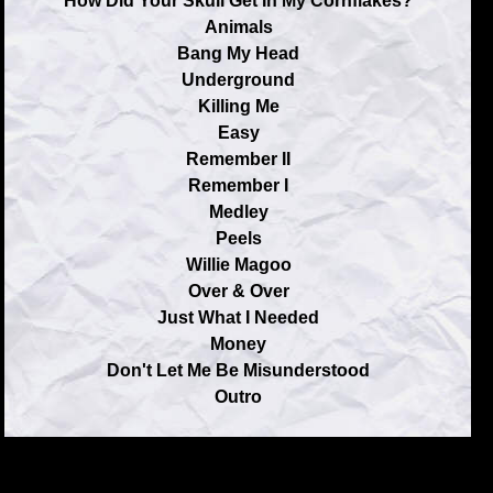
How Did Your Skull Get In My Cornflakes?
Animals
Bang My Head
Underground
Killing Me
Easy
Remember II
Remember I
Medley
Peels
Willie Magoo
Over & Over
Just What I Needed
Money
Don't Let Me Be Misunderstood
Outro