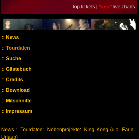
top tickets |
*neu*
live charts
News
Tourdaten
Suche
Gästebuch
Credits
Download
Mitschnitte
Impressum
News
:.
Tourdaten
:.
Nebenprojekte
:.
King Kong (u.a. Farin
Urlaub)