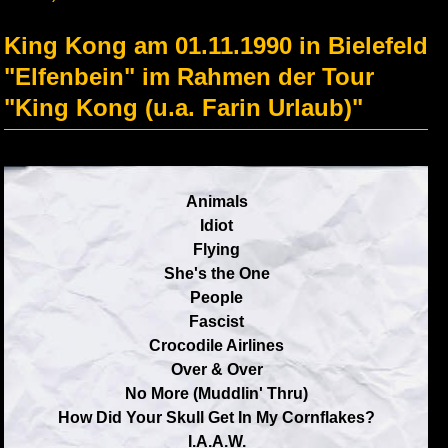
King Kong am 01.11.1990 in Bielefeld
"Elfenbein" im Rahmen der Tour
"King Kong (u.a. Farin Urlaub)"
Animals
Idiot
Flying
She's the One
People
Fascist
Crocodile Airlines
Over & Over
No More (Muddlin' Thru)
How Did Your Skull Get In My Cornflakes?
I.A.A.W.