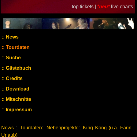
top tickets |
*neu*
live charts
News
Tourdaten
Suche
Gästebuch
Credits
Download
Mitschnitte
Impressum
News
:.
Tourdaten
:.
Nebenprojekte
:.
King Kong (u.a. Farin
Urlaub)