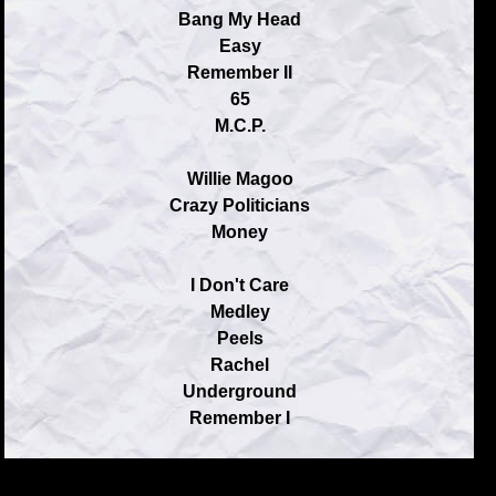
Bang My Head
Easy
Remember II
65
M.C.P.
Willie Magoo
Crazy Politicians
Money
I Don't Care
Medley
Peels
Rachel
Underground
Remember I