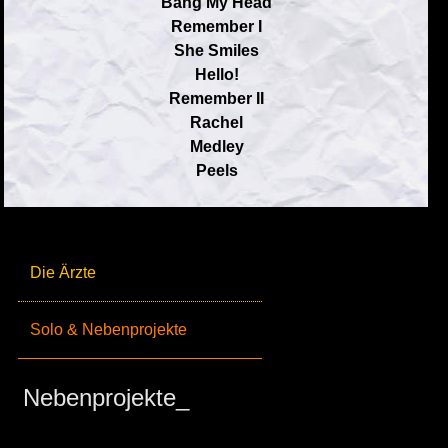
Bang My Head
Remember I
She Smiles
Hello!
Remember II
Rachel
Medley
Peels
Die Ärzte
Solo & Nebenprojekte
Nebenprojekte_