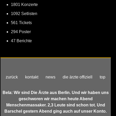
1801 Konzerte
1092 Setlisten
561 Tickets
294 Poster
47 Berichte
zurück
kontakt
news
die ärzte offiziell
top
Bela: Wir sind Die Ärzte aus Berlin. Und wir haben uns
geschworen wir machen heute Abend
Menschenmassaker. 2,3 Leute sind schon tot. Und
Barschel gestern Abend ging auch auf unser Konto.