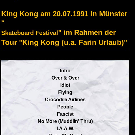
King Kong am 20.07.1991 in Münster
"
" im Rahmen der
Skateboard Festival
Tour "King Kong (u.a. Farin Urlaub)"
Intro
Over & Over
Idiot
Flying
Crocodile Airlines
People
Fascist
No More (Muddlin' Thru)
I.A.A.W.