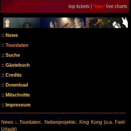
top tickets |
*neu*
live charts
News
Tourdaten
Suche
Gästebuch
Credits
Download
Mitschnitte
Impressum
News
:.
Tourdaten
:.
Nebenprojekte
:.
King Kong (u.a. Farin
Urlaub)