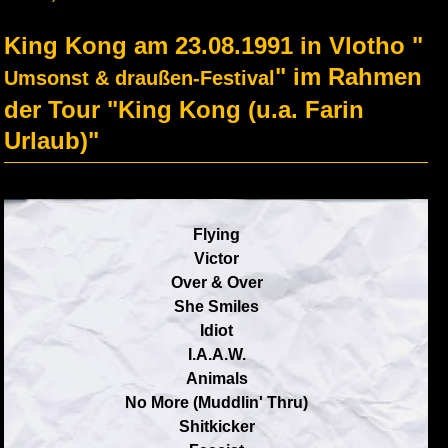
King Kong am 23.08.1991 in Vlotho "
" im Rahmen
Umsonst & draußen-Festival
der Tour "King Kong (u.a. Farin
Urlaub)"
Flying
Victor
Over & Over
She Smiles
Idiot
I.A.A.W.
Animals
No More (Muddlin' Thru)
Shitkicker