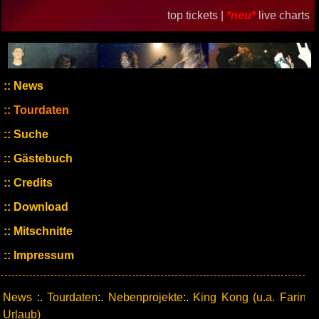
top tickets |
*neu*
live charts
News
Tourdaten
Suche
Gästebuch
Credits
Download
Mitschnitte
Impressum
News
:.
Tourdaten
:.
Nebenprojekte
:.
King Kong (u.a. Farin
Urlaub)