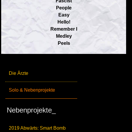
Fascist
People
Easy
Hello!
Remember I
Medley
Peels
Die Ärzte
Solo & Nebenprojekte
Nebenprojekte_
2019 Abwärts: Smart Bomb