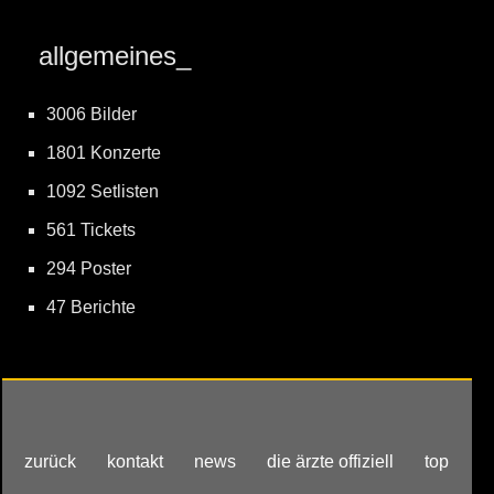
allgemeines_
3006 Bilder
1801 Konzerte
1092 Setlisten
561 Tickets
294 Poster
47 Berichte
zurück
kontakt
news
die ärzte offiziell
top