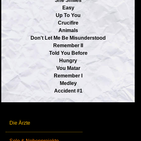
She Smiles
Easy
Up To You
Crucifire
Animals
Don't Let Me Be Misunderstood
Remember II
Told You Before
Hungry
Vou Matar
Remember I
Medley
Accident #1
Die Ärzte
Solo & Nebenprojekte