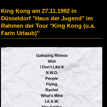
King Kong am 27.11.1992 in
Düsseldorf "Haus der Jugend" im
Rahmen der Tour "King Kong (u.a.
Farin Urlaub)"
Galloping Rhinos
Idiot
I Don't Like It
N.W.O.
People
Flying
Rachel
What's Mine
I.A.A.W.