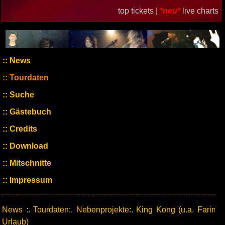
top tickets |
*neu*
live charts
News
Tourdaten
Suche
Gästebuch
Credits
Download
Mitschnitte
Impressum
News
:.
Tourdaten
:.
Nebenprojekte
:.
King Kong (u.a. Farin
Urlaub)