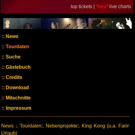
top tickets |
*neu*
live charts
News
Tourdaten
Suche
Gästebuch
Credits
Download
Mitschnitte
Impressum
News
:.
Tourdaten
:.
Nebenprojekte
:.
King Kong (u.a. Farin
Urlaub)