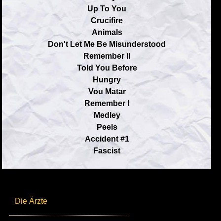
Up To You
Crucifire
Animals
Don't Let Me Be Misunderstood
Remember II
Told You Before
Hungry
Vou Matar
Remember I
Medley
Peels
Accident #1
Fascist
Die Ärzte