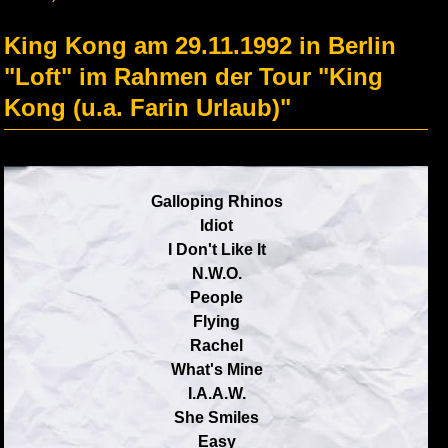
King Kong am 29.11.1992 in Berlin
"Loft" im Rahmen der Tour "King
Kong (u.a. Farin Urlaub)"
Galloping Rhinos
Idiot
I Don't Like It
N.W.O.
People
Flying
Rachel
What's Mine
I.A.A.W.
She Smiles
Easy