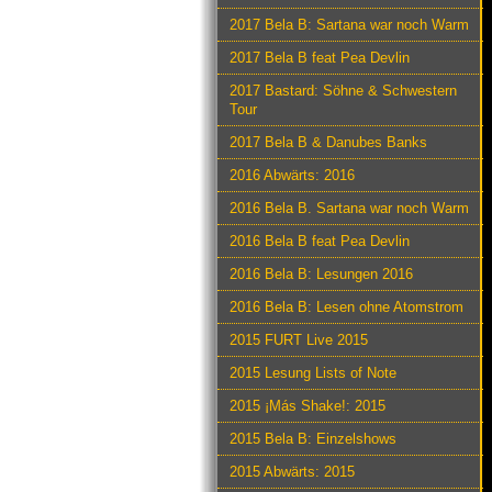
2017 Bela B: Sartana war noch Warm
2017 Bela B feat Pea Devlin
2017 Bastard: Söhne & Schwestern
Tour
2017 Bela B & Danubes Banks
2016 Abwärts: 2016
2016 Bela B. Sartana war noch Warm
2016 Bela B feat Pea Devlin
2016 Bela B: Lesungen 2016
2016 Bela B: Lesen ohne Atomstrom
2015 FURT Live 2015
2015 Lesung Lists of Note
2015 ¡Más Shake!: 2015
2015 Bela B: Einzelshows
2015 Abwärts: 2015