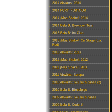
2014 Abwärts: 2014
2014 FURT: FURTOUR
2014 ¡Más Shake!: 2014
2014 Bela B: Bye-now! Tour
2013 Bela B: Im Club
2013 ¡Más Shake!: On Stage (u.a.
Rod)
2013 Abwärts: 2013
2012 ¡Más Shake!: 2012
2011 ¡Más Shake!: 2011
2011 Abwärts: Europa
2010 Abwärts: Sei auch dabei! (2)
2010 Bela B: Einzelgigs
2009 Abwärts: Sei auch dabei!
2009 Bela B: Code B