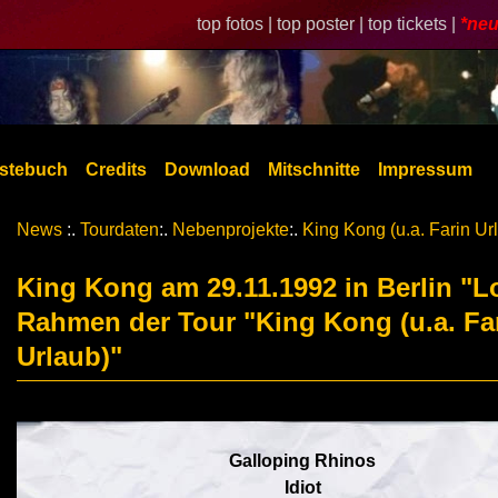
top fotos |
top poster |
top tickets |
*neu
stebuch
Credits
Download
Mitschnitte
Impressum
News
:.
Tourdaten
:.
Nebenprojekte
:.
King Kong (u.a. Farin Ur
King Kong am 29.11.1992 in Berlin "Lo
Rahmen der Tour "King Kong (u.a. Fa
Urlaub)"
Galloping Rhinos
Idiot