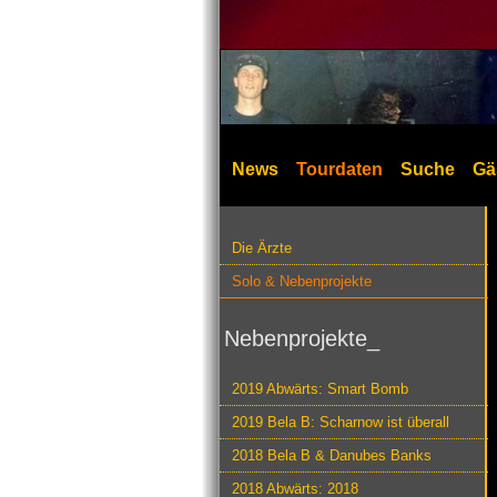
News
Tourdaten
Suche
Gä
Die Ärzte
Solo & Nebenprojekte
Nebenprojekte_
2019 Abwärts: Smart Bomb
2019 Bela B: Scharnow ist überall
2018 Bela B & Danubes Banks
2018 Abwärts: 2018