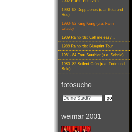
2002 FURT: Festivals
1990- 92 Depp Jones (u.a. Bela und
Rod)
1990- 92 King Kong (u.a. Farin
Urlaub)
1989 Rainbirds: Call me easy...
1988 Rainbirds: Blueprint Tour
1981- 84 Frau Suurbier (u.a. Sahnie)
1980- 82 Soilent Grün (u.a. Farin und
Bela)
fotosuche
weimar 2001