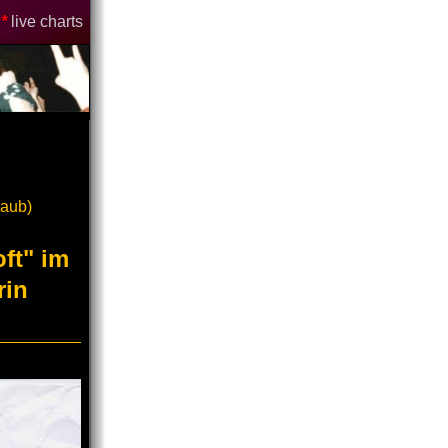
*
live charts
laub)
ft" im
rin