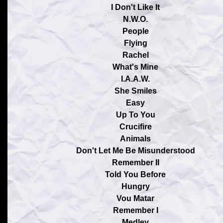
I Don't Like It
N.W.O.
People
Flying
Rachel
What's Mine
I.A.A.W.
She Smiles
Easy
Up To You
Crucifire
Animals
Don't Let Me Be Misunderstood
Remember II
Told You Before
Hungry
Vou Matar
Remember I
Medley