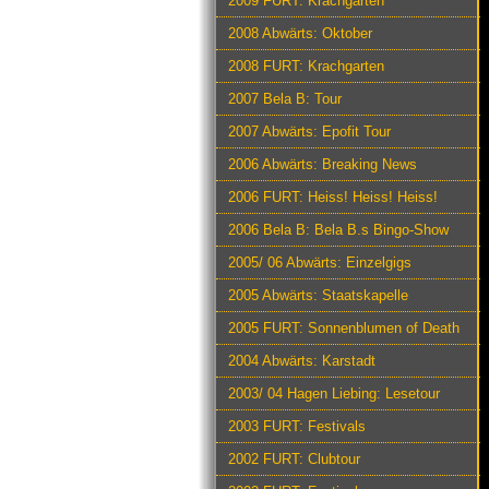
2009 FURT: Krachgarten
2008 Abwärts: Oktober
2008 FURT: Krachgarten
2007 Bela B: Tour
2007 Abwärts: Epofit Tour
2006 Abwärts: Breaking News
2006 FURT: Heiss! Heiss! Heiss!
2006 Bela B: Bela B.s Bingo-Show
2005/ 06 Abwärts: Einzelgigs
2005 Abwärts: Staatskapelle
2005 FURT: Sonnenblumen of Death
2004 Abwärts: Karstadt
2003/ 04 Hagen Liebing: Lesetour
2003 FURT: Festivals
2002 FURT: Clubtour