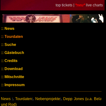
top tickets |
*neu*
live charts
News
Tourdaten
Suche
Gästebuch
Credits
Download
Mitschnitte
Impressum
News
:.
Tourdaten
:.
Nebenprojekte
:.
Depp Jones (u.a. Bela
und Rod)