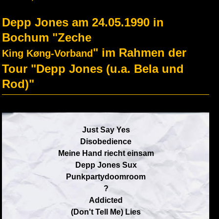
Depp Jones am 24.05.1990 in
Bochum "Zeche
" im Rahmen der
King Køng-Vorband
Tour "Depp Jones (u.a. Bela und
Rod)"
Just Say Yes
Disobedience
Meine Hand riecht einsam
Depp Jones Sux
Punkpartydoomroom
?
Addicted
(Don't Tell Me) Lies