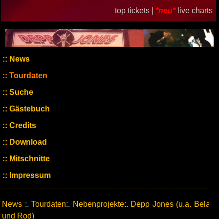
top tickets |
*neu*
live charts
News
Tourdaten
Suche
Gästebuch
Credits
Download
Mitschnitte
Impressum
News
:.
Tourdaten
:.
Nebenprojekte
:.
Depp Jones (u.a. Bela
und Rod)