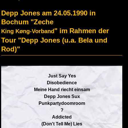
Depp Jones am 24.05.1990 in
Bochum "Zeche
" im Rahmen der
King Køng-Vorband
Tour "Depp Jones (u.a. Bela und
Rod)"
Just Say Yes
Disobedience
Meine Hand riecht einsam
Depp Jones Sux
Punkpartydoomroom
?
Addicted
(Don't Tell Me) Lies