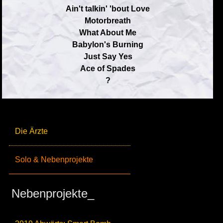
Ain't talkin' 'bout Love
Motorbreath
What About Me
Babylon's Burning
Just Say Yes
Ace of Spades
?
Die Ärzte
Solo & Nebenprojekte
Nebenprojekte_