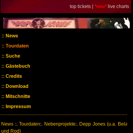
top tickets |
*neu*
live charts
News
Tourdaten
Suche
Gästebuch
Credits
Download
Mitschnitte
Impressum
News
:.
Tourdaten
:.
Nebenprojekte
:.
Depp Jones (u.a. Bela
und Rod)