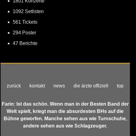
1801 Konzerte
1092 Setlisten
561 Tickets
294 Poster
47 Berichte
zurück
kontakt
news
die ärzte offiziell
top
Farin: Ist das schön. Wenn man in der Besten Band der
Welt spielt, kriegt man die absurdesten BHs auf die
Bühne geworfen. Manche sehen aus wie Turnschuhe,
andere sehen aus wie Schlagzeuger.