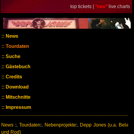
top tickets |
*neu*
live charts
News
Tourdaten
Suche
Gästebuch
Credits
Download
Mitschnitte
Impressum
News
:.
Tourdaten
:.
Nebenprojekte
:.
Depp Jones (u.a. Bela
und Rod)