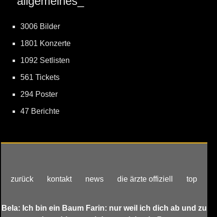
allgemeines_
3006 Bilder
1801 Konzerte
1092 Setlisten
561 Tickets
294 Poster
47 Berichte
zurück
kontakt
news
die ärzte offiziell
top
Bela: Ich bin ein Baum Farin: nur weil ich dich ab und zu