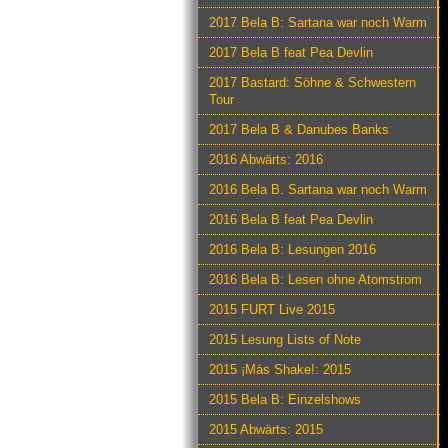
2017 Bela B: Sartana war noch Warm
2017 Bela B feat Pea Devlin
2017 Bastard: Söhne & Schwestern
Tour
2017 Bela B & Danubes Banks
2016 Abwärts: 2016
2016 Bela B. Sartana war noch Warm
2016 Bela B feat Pea Devlin
2016 Bela B: Lesungen 2016
2016 Bela B: Lesen ohne Atomstrom
2015 FURT Live 2015
2015 Lesung Lists of Note
2015 ¡Más Shake!: 2015
2015 Bela B: Einzelshows
2015 Abwärts: 2015