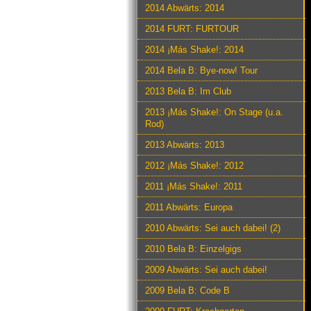
2014 Abwärts: 2014
2014 FURT: FURTOUR
2014 ¡Más Shake!: 2014
2014 Bela B: Bye-now! Tour
2013 Bela B: Im Club
2013 ¡Más Shake!: On Stage (u.a.
Rod)
2013 Abwärts: 2013
2012 ¡Más Shake!: 2012
2011 ¡Más Shake!: 2011
2011 Abwärts: Europa
2010 Abwärts: Sei auch dabei! (2)
2010 Bela B: Einzelgigs
2009 Abwärts: Sei auch dabei!
2009 Bela B: Code B