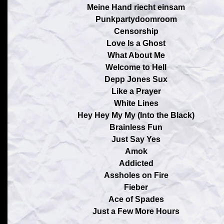
Meine Hand riecht einsam
Punkpartydoomroom
Censorship
Love Is a Ghost
What About Me
Welcome to Hell
Depp Jones Sux
Like a Prayer
White Lines
Hey Hey My My (Into the Black)
Brainless Fun
Just Say Yes
Amok
Addicted
Assholes on Fire
Fieber
Ace of Spades
Just a Few More Hours