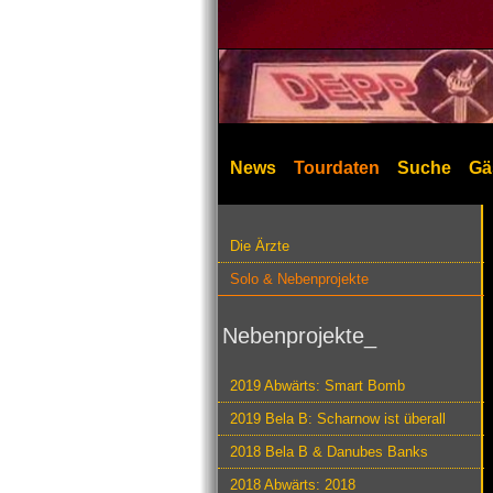
News
Tourdaten
Suche
Gä
Die Ärzte
Solo & Nebenprojekte
Nebenprojekte_
2019 Abwärts: Smart Bomb
2019 Bela B: Scharnow ist überall
2018 Bela B & Danubes Banks
2018 Abwärts: 2018