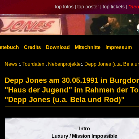
top fotos |
top poster |
top tickets |
*neu
stebuch
Credits
Download
Mitschnitte
Impressum
News
:.
Tourdaten
:.
Nebenprojekte
:.
Depp Jones (u.a. Bela u
Depp Jones am 30.05.1991 in Burgdor
"Haus der Jugend" im Rahmen der To
"Depp Jones (u.a. Bela und Rod)"
Intro
Luxury / Mission Impossible