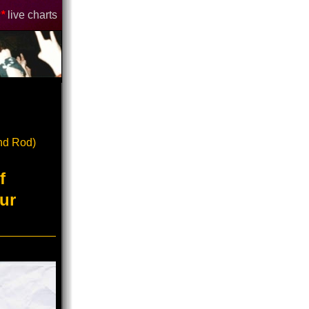
*
live charts
nd Rod)
f
ur