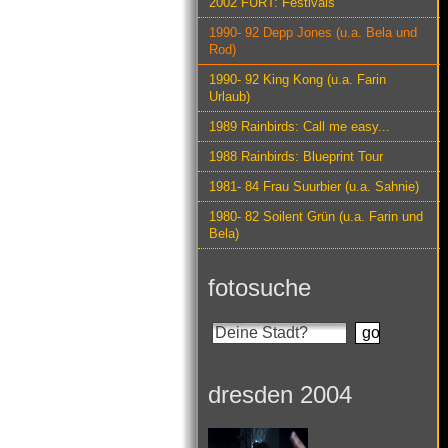
2002 FURT: Festivals
1990- 92 Depp Jones (u.a. Bela und
Rod)
1990- 92 King Kong (u.a. Farin
Urlaub)
1989 Rainbirds: Call me easy...
1988 Rainbirds: Blueprint Tour
1981- 84 Frau Suurbier (u.a. Sahnie)
1980- 82 Soilent Grün (u.a. Farin und
Bela)
fotosuche
dresden 2004