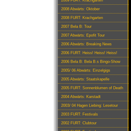
2009 FURT: Krachgarten
2008 Abwärts: Oktober
2008 FURT: Krachgarten
2007 Bela B: Tour
2007 Abwärts: Epofit Tour
2006 Abwärts: Breaking News
2006 FURT: Heiss! Heiss! Heiss!
2006 Bela B: Bela B.s Bingo-Show
2005/ 06 Abwärts: Einzelgigs
2005 Abwärts: Staatskapelle
2005 FURT: Sonnenblumen of Death
2004 Abwärts: Karstadt
2003/ 04 Hagen Liebing: Lesetour
2003 FURT: Festivals
2002 FURT: Clubtour