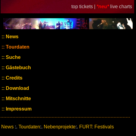
top tickets |
*neu*
live charts
News
Tourdaten
Suche
Gästebuch
Credits
Download
Mitschnitte
Impressum
News
:.
Tourdaten
:.
Nebenprojekte
:.
FURT: Festivals