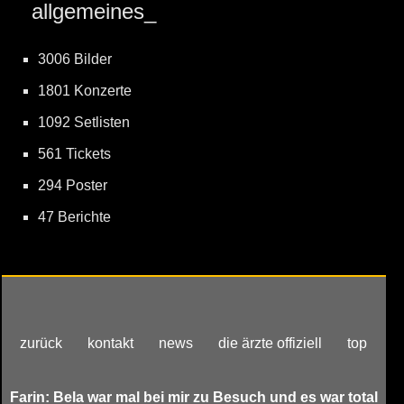
allgemeines_
3006 Bilder
1801 Konzerte
1092 Setlisten
561 Tickets
294 Poster
47 Berichte
zurück
kontakt
news
die ärzte offiziell
top
Farin: Bela war mal bei mir zu Besuch und es war total