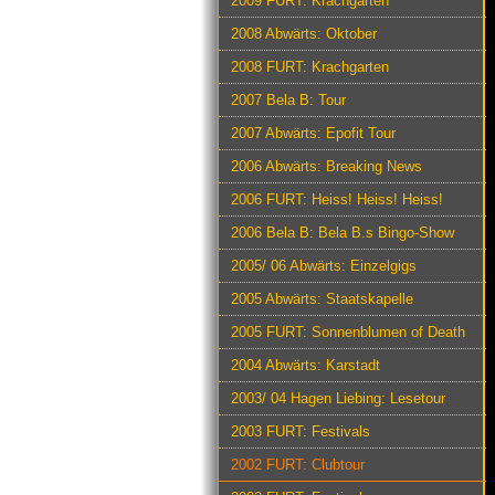
2009 FURT: Krachgarten
2008 Abwärts: Oktober
2008 FURT: Krachgarten
2007 Bela B: Tour
2007 Abwärts: Epofit Tour
2006 Abwärts: Breaking News
2006 FURT: Heiss! Heiss! Heiss!
2006 Bela B: Bela B.s Bingo-Show
2005/ 06 Abwärts: Einzelgigs
2005 Abwärts: Staatskapelle
2005 FURT: Sonnenblumen of Death
2004 Abwärts: Karstadt
2003/ 04 Hagen Liebing: Lesetour
2003 FURT: Festivals
2002 FURT: Clubtour