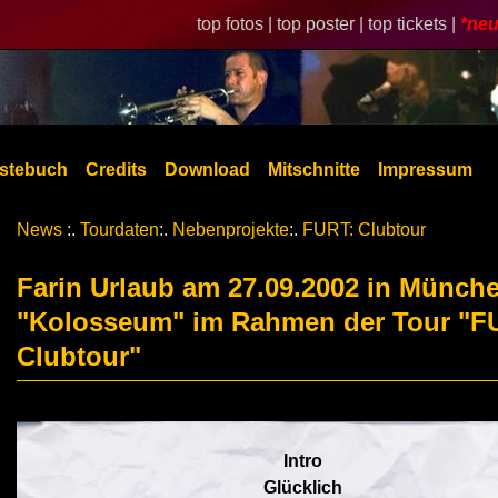
top fotos |
top poster |
top tickets |
*neu
stebuch
Credits
Download
Mitschnitte
Impressum
News
:.
Tourdaten
:.
Nebenprojekte
:.
FURT: Clubtour
Farin Urlaub am 27.09.2002 in Münch
"Kolosseum" im Rahmen der Tour "F
Clubtour"
Intro
Glücklich