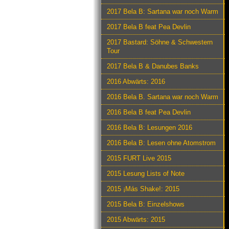
2017 Bela B: Sartana war noch Warm
2017 Bela B feat Pea Devlin
2017 Bastard: Söhne & Schwestern
Tour
2017 Bela B & Danubes Banks
2016 Abwärts: 2016
2016 Bela B. Sartana war noch Warm
2016 Bela B feat Pea Devlin
2016 Bela B: Lesungen 2016
2016 Bela B: Lesen ohne Atomstrom
2015 FURT Live 2015
2015 Lesung Lists of Note
2015 ¡Más Shake!: 2015
2015 Bela B: Einzelshows
2015 Abwärts: 2015