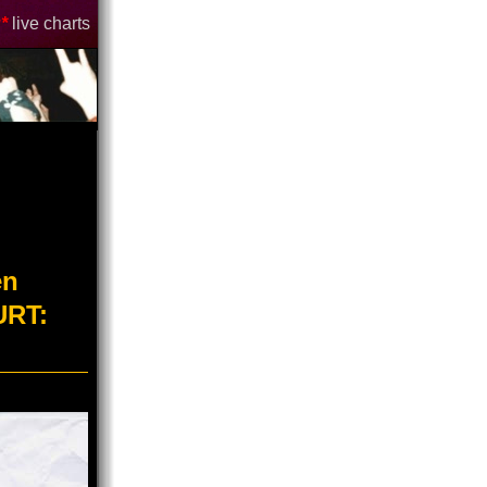
*
live charts
en
URT: