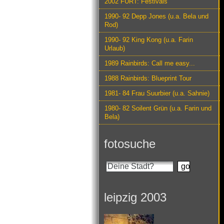
2002 FURT: Festivals
1990- 92 Depp Jones (u.a. Bela und
Rod)
1990- 92 King Kong (u.a. Farin
Urlaub)
1989 Rainbirds: Call me easy...
1988 Rainbirds: Blueprint Tour
1981- 84 Frau Suurbier (u.a. Sahnie)
1980- 82 Soilent Grün (u.a. Farin und
Bela)
fotosuche
leipzig 2003