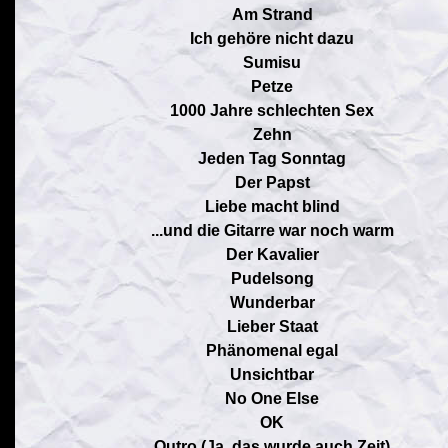
Am Strand
Ich gehöre nicht dazu
Sumisu
Petze
1000 Jahre schlechten Sex
Zehn
Jeden Tag Sonntag
Der Papst
Liebe macht blind
...und die Gitarre war noch warm
Der Kavalier
Pudelsong
Wunderbar
Lieber Staat
Phänomenal egal
Unsichtbar
No One Else
OK
Outro (Ja, das wurde auch Zeit)