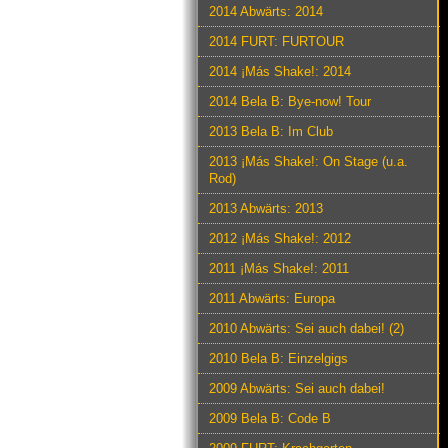
2014 Abwärts: 2014
2014 FURT: FURTOUR
2014 ¡Más Shake!: 2014
2014 Bela B: Bye-now! Tour
2013 Bela B: Im Club
2013 ¡Más Shake!: On Stage (u.a.
Rod)
2013 Abwärts: 2013
2012 ¡Más Shake!: 2012
2011 ¡Más Shake!: 2011
2011 Abwärts: Europa
2010 Abwärts: Sei auch dabei! (2)
2010 Bela B: Einzelgigs
2009 Abwärts: Sei auch dabei!
2009 Bela B: Code B