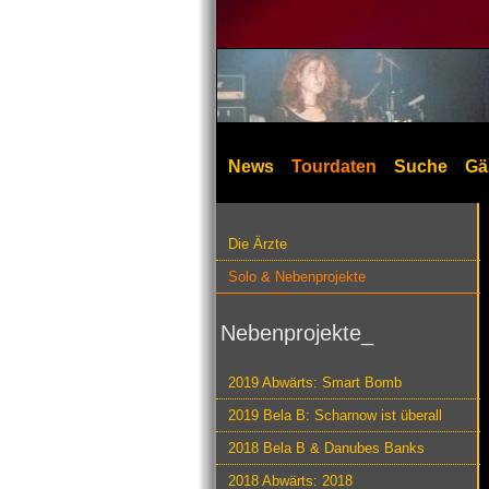
News
Tourdaten
Suche
Gä
Die Ärzte
Solo & Nebenprojekte
Nebenprojekte_
2019 Abwärts: Smart Bomb
2019 Bela B: Scharnow ist überall
2018 Bela B & Danubes Banks
2018 Abwärts: 2018