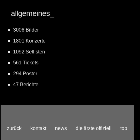
allgemeines_
3006 Bilder
1801 Konzerte
1092 Setlisten
561 Tickets
294 Poster
47 Berichte
zurück
kontakt
news
die ärzte offiziell
top