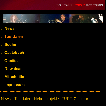
top tickets |
*neu*
live charts
News
Tourdaten
Suche
Gästebuch
Credits
Download
Mitschnitte
Impressum
News
:.
Tourdaten
:.
Nebenprojekte
:.
FURT: Clubtour