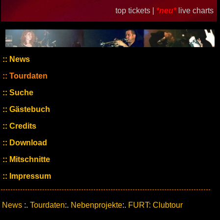
top tickets |
*neu*
live charts
News
Tourdaten
Suche
Gästebuch
Credits
Download
Mitschnitte
Impressum
News
:.
Tourdaten
:.
Nebenprojekte
:.
FURT: Clubtour