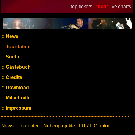
top tickets |
*neu*
live charts
News
Tourdaten
Suche
Gästebuch
Credits
Download
Mitschnitte
Impressum
News
:.
Tourdaten
:.
Nebenprojekte
:.
FURT: Clubtour