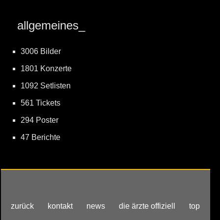
allgemeines_
3006 Bilder
1801 Konzerte
1092 Setlisten
561 Tickets
294 Poster
47 Berichte
zurück
kontakt
news
die ärzte offiziell
top