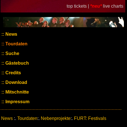
top tickets |
*neu*
live charts
News
Tourdaten
Suche
Gästebuch
Credits
Download
Mitschnitte
Impressum
News
:.
Tourdaten
:.
Nebenprojekte
:.
FURT: Festivals