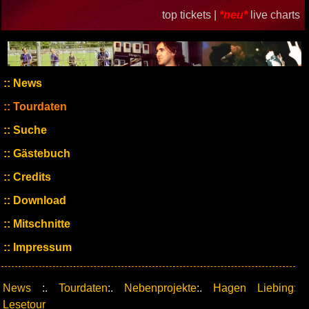
top tickets |
*neu*
live charts
News
Tourdaten
Suche
Gästebuch
Credits
Download
Mitschnitte
Impressum
News
:.
Tourdaten
:.
Nebenprojekte
:.
Hagen Liebing:
Lesetour