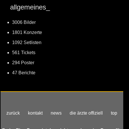
allgemeines_
3006 Bilder
1801 Konzerte
1092 Setlisten
561 Tickets
294 Poster
47 Berichte
zurück
kontakt
news
die ärzte offiziell
top