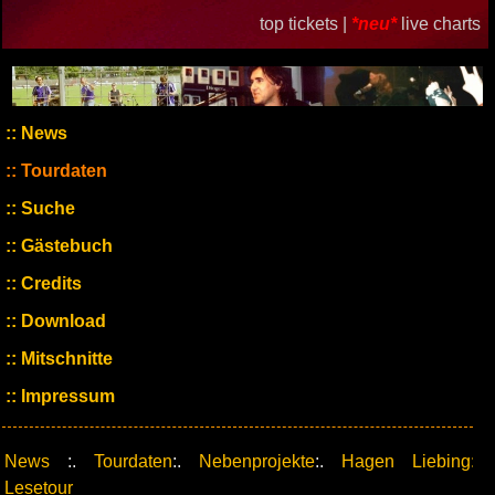
top tickets |
*neu*
live charts
News
Tourdaten
Suche
Gästebuch
Credits
Download
Mitschnitte
Impressum
News
:.
Tourdaten
:.
Nebenprojekte
:.
Hagen Liebing:
Lesetour