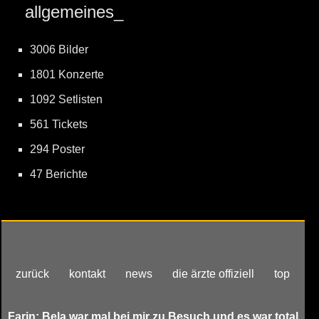
allgemeines_
3006 Bilder
1801 Konzerte
1092 Setlisten
561 Tickets
294 Poster
47 Berichte
zurück
kontakt
news
die ärzte offiziell
top
Farin: Bela war mal bei mir zu Besuch und es war total