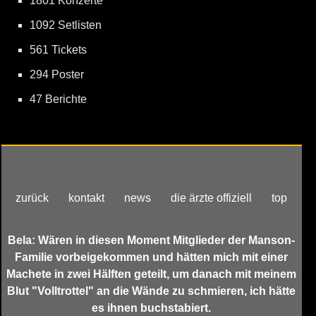
1801 Konzerte
1092 Setlisten
561 Tickets
294 Poster
47 Berichte
zurück
kontakt
news
die ärzte offiziell
top
Bela: Wären in diesen Moment Mitglieder der Manson-
Familie vorbeigekommen und hätten mich mit einer
Machete in zwei Hälften geteilt, um danach mit meinem
Blut "Volltrottel" an die Wände zu schmieren, ich hätte
es ihnen buchstabiert.