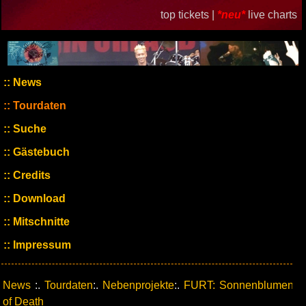
top tickets |
*neu*
live charts
News
Tourdaten
Suche
Gästebuch
Credits
Download
Mitschnitte
Impressum
News
:.
Tourdaten
:.
Nebenprojekte
:.
FURT: Sonnenblumen
of Death