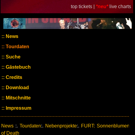
top tickets |
*neu*
live charts
News
Tourdaten
Suche
Gästebuch
Credits
Download
Mitschnitte
Impressum
News
:.
Tourdaten
:.
Nebenprojekte
:.
FURT: Sonnenblumen
of Death