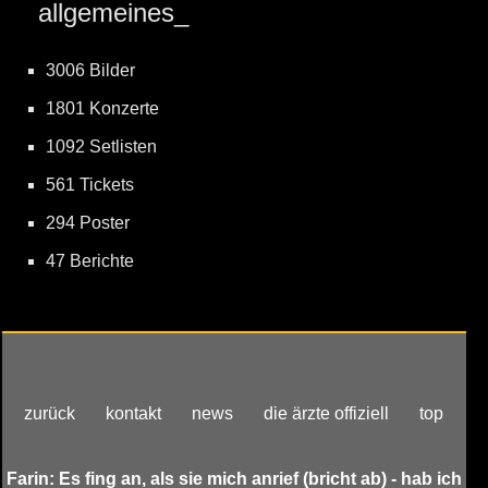
allgemeines_
3006 Bilder
1801 Konzerte
1092 Setlisten
561 Tickets
294 Poster
47 Berichte
zurück
kontakt
news
die ärzte offiziell
top
Farin: Es fing an, als sie mich anrief (bricht ab) - hab ich