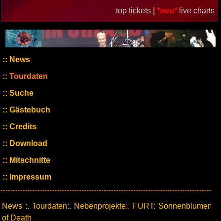
top tickets |
*neu*
live charts
News
Tourdaten
Suche
Gästebuch
Credits
Download
Mitschnitte
Impressum
News
:.
Tourdaten
:.
Nebenprojekte
:.
FURT: Sonnenblumen
of Death