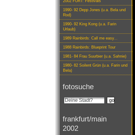
2002 FURT: Festivals
1990- 92 Depp Jones (u.a. Bela und
Rod)
1990- 92 King Kong (u.a. Farin
Urlaub)
1989 Rainbirds: Call me easy...
1988 Rainbirds: Blueprint Tour
1981- 84 Frau Suurbier (u.a. Sahnie)
1980- 82 Soilent Grün (u.a. Farin und
Bela)
fotosuche
frankfurt/main
2002