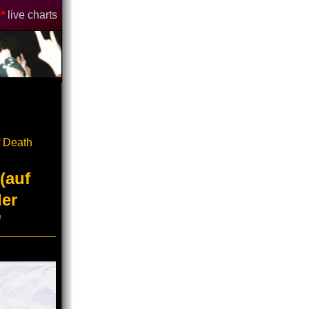
*
live charts
 Death
(auf
er
"