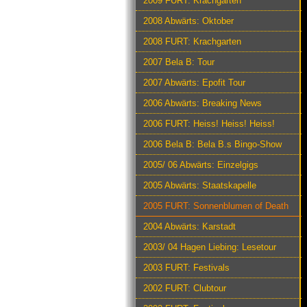
2009 FURT: Krachgarten
2008 Abwärts: Oktober
2008 FURT: Krachgarten
2007 Bela B: Tour
2007 Abwärts: Epofit Tour
2006 Abwärts: Breaking News
2006 FURT: Heiss! Heiss! Heiss!
2006 Bela B: Bela B.s Bingo-Show
2005/ 06 Abwärts: Einzelgigs
2005 Abwärts: Staatskapelle
2005 FURT: Sonnenblumen of Death
2004 Abwärts: Karstadt
2003/ 04 Hagen Liebing: Lesetour
2003 FURT: Festivals
2002 FURT: Clubtour