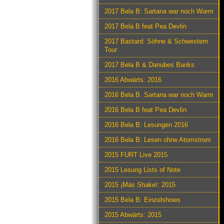
2017 Bela B: Sartana war noch Warm
2017 Bela B feat Pea Devlin
2017 Bastard: Söhne & Schwestern
Tour
2017 Bela B & Danubes Banks
2016 Abwärts: 2016
2016 Bela B. Sartana war noch Warm
2016 Bela B feat Pea Devlin
2016 Bela B: Lesungen 2016
2016 Bela B: Lesen ohne Atomstrom
2015 FURT Live 2015
2015 Lesung Lists of Note
2015 ¡Más Shake!: 2015
2015 Bela B: Einzelshows
2015 Abwärts: 2015