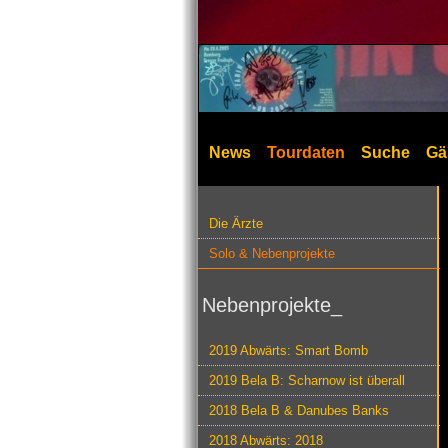
News
Tourdaten
Suche
Gä
Die Ärzte
Solo & Nebenprojekte
Nebenprojekte_
2019 Abwärts: Smart Bomb
2019 Bela B: Scharnow ist überall
2018 Bela B & Danubes Banks
2018 Abwärts: 2018