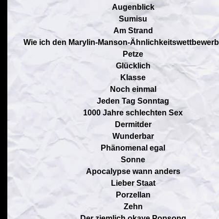
Augenblick
Sumisu
Am Strand
Wie ich den Marylin-Manson-Ähnlichkeitswettbewerb 
Petze
Glücklich
Klasse
Noch einmal
Jeden Tag Sonntag
1000 Jahre schlechten Sex
Dermitder
Wunderbar
Phänomenal egal
Sonne
Apocalypse wann anders
Lieber Staat
Porzellan
Zehn
Der ziemlich okaye Popsong