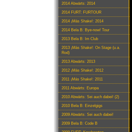
2014 Abwärts: 2014
2014 FURT: FURTOUR
2014 ¡Más Shake!: 2014
2014 Bela B: Bye-now! Tour
2013 Bela B: Im Club
2013 ¡Más Shake!: On Stage (u.a.
Rod)
2013 Abwärts: 2013
2012 ¡Más Shake!: 2012
2011 ¡Más Shake!: 2011
2011 Abwärts: Europa
2010 Abwärts: Sei auch dabei! (2)
2010 Bela B: Einzelgigs
2009 Abwärts: Sei auch dabei!
2009 Bela B: Code B