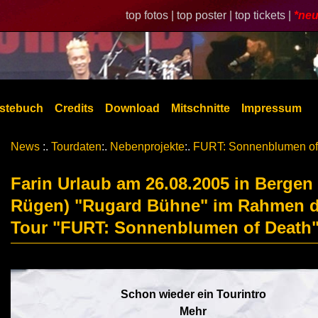
top fotos |
top poster |
top tickets |
*neu
stebuch
Credits
Download
Mitschnitte
Impressum
News
:.
Tourdaten
:.
Nebenprojekte
:.
FURT: Sonnenblumen of
Farin Urlaub am 26.08.2005 in Bergen 
Rügen) "Rugard Bühne" im Rahmen d
Tour "FURT: Sonnenblumen of Death
Schon wieder ein Tourintro
Mehr