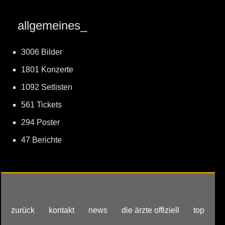
allgemeines_
3006 Bilder
1801 Konzerte
1092 Setlisten
561 Tickets
294 Poster
47 Berichte
zurück
kontakt
news
die ärzte offiziell
top