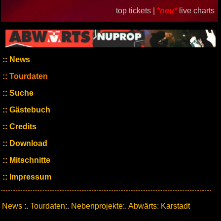
top tickets |
*neu*
live charts
News
Tourdaten
Suche
Gästebuch
Credits
Download
Mitschnitte
Impressum
News
:.
Tourdaten
:.
Nebenprojekte
:.
Abwärts: Karstadt