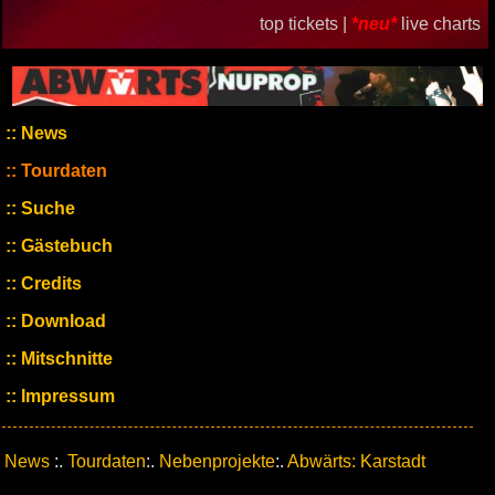
top tickets |
*neu*
live charts
News
Tourdaten
Suche
Gästebuch
Credits
Download
Mitschnitte
Impressum
News
:.
Tourdaten
:.
Nebenprojekte
:.
Abwärts: Karstadt