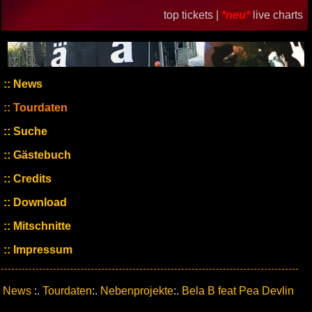
top tickets |
*neu*
live charts
News
Tourdaten
Suche
Gästebuch
Credits
Download
Mitschnitte
Impressum
News
:.
Tourdaten
:.
Nebenprojekte
:.
Bela B feat Pea Devlin