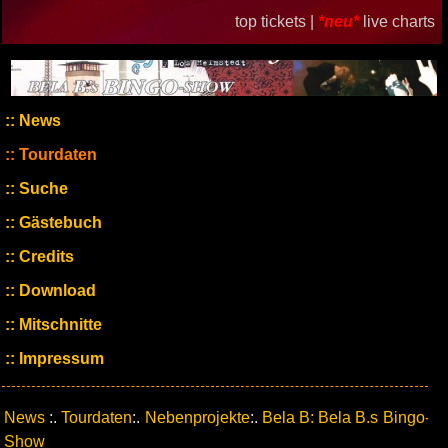
top tickets |
*neu*
live charts
News
Tourdaten
Suche
Gästebuch
Credits
Download
Mitschnitte
Impressum
News
:.
Tourdaten
:.
Nebenprojekte
:.
Bela B: Bela B.s Bingo-
Show