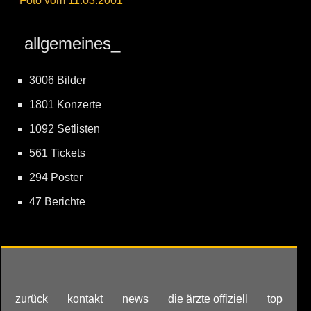
Foto vom 11.03.2001
allgemeines_
3006 Bilder
1801 Konzerte
1092 Setlisten
561 Tickets
294 Poster
47 Berichte
zurück
kontakt
news
die ärzte offiziell
top