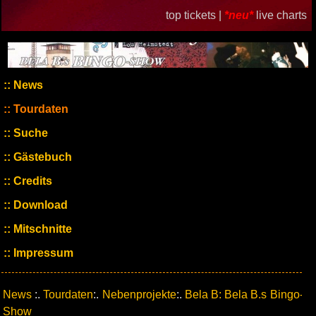
top tickets |
*neu*
live charts
News
Tourdaten
Suche
Gästebuch
Credits
Download
Mitschnitte
Impressum
News
:.
Tourdaten
:.
Nebenprojekte
:.
Bela B: Bela B.s Bingo-
Show