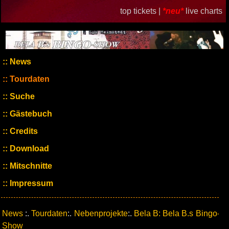
top tickets |
*neu*
live charts
News
Tourdaten
Suche
Gästebuch
Credits
Download
Mitschnitte
Impressum
News
:.
Tourdaten
:.
Nebenprojekte
:.
Bela B: Bela B.s Bingo-
Show