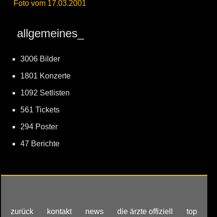
Foto vom 17.03.2001
allgemeines_
3006 Bilder
1801 Konzerte
1092 Setlisten
561 Tickets
294 Poster
47 Berichte
zurück
kontakt
news
die ärzte offiziell
top