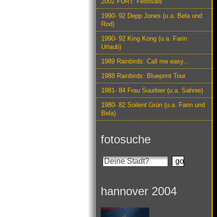
2002 FURT: Festivals
1990- 92 Depp Jones (u.a. Bela und
Rod)
1990- 92 King Kong (u.a. Farin
Urlaub)
1989 Rainbirds: Call me easy...
1988 Rainbirds: Blueprint Tour
1981- 84 Frau Suurbier (u.a. Sahnie)
1980- 82 Soilent Grün (u.a. Farin und
Bela)
fotosuche
hannover 2004