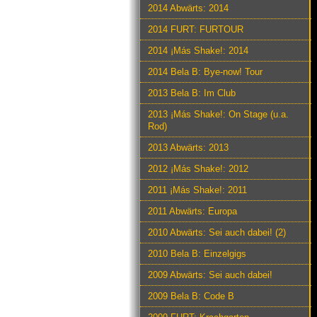
2014 Abwärts: 2014
2014 FURT: FURTOUR
2014 ¡Más Shake!: 2014
2014 Bela B: Bye-now! Tour
2013 Bela B: Im Club
2013 ¡Más Shake!: On Stage (u.a.
Rod)
2013 Abwärts: 2013
2012 ¡Más Shake!: 2012
2011 ¡Más Shake!: 2011
2011 Abwärts: Europa
2010 Abwärts: Sei auch dabei! (2)
2010 Bela B: Einzelgigs
2009 Abwärts: Sei auch dabei!
2009 Bela B: Code B