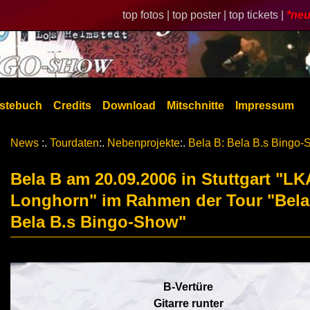
top fotos |
top poster |
top tickets |
*neu
stebuch
Credits
Download
Mitschnitte
Impressum
News
:.
Tourdaten
:.
Nebenprojekte
:.
Bela B: Bela B.s Bingo
Bela B am 20.09.2006 in Stuttgart "LK
Longhorn" im Rahmen der Tour "Bela
Bela B.s Bingo-Show"
B-Vertüre
Gitarre runter