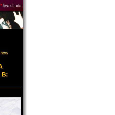
*
live charts
-Show
A
 B: