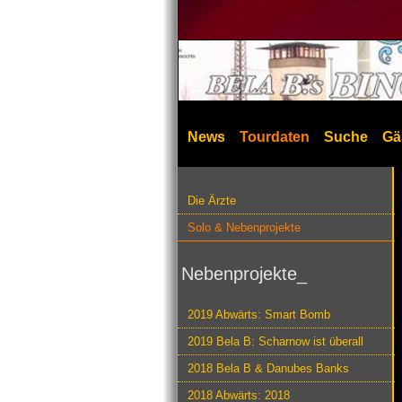
News
Tourdaten
Suche
Gä
Die Ärzte
Solo & Nebenprojekte
Nebenprojekte_
2019 Abwärts: Smart Bomb
2019 Bela B: Scharnow ist überall
2018 Bela B & Danubes Banks
2018 Abwärts: 2018