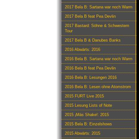
2017 Bela B: Sartana war noch Warm
2017 Bela B feat Pea Devlin
2017 Bastard: Söhne & Schwestern
Tour
2017 Bela B & Danubes Banks
2016 Abwärts: 2016
2016 Bela B. Sartana war noch Warm
2016 Bela B feat Pea Devlin
2016 Bela B: Lesungen 2016
2016 Bela B: Lesen ohne Atomstrom
2015 FURT Live 2015
2015 Lesung Lists of Note
2015 ¡Más Shake!: 2015
2015 Bela B: Einzelshows
2015 Abwärts: 2015