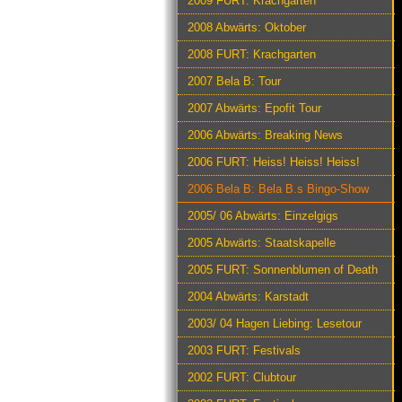
2009 FURT: Krachgarten
2008 Abwärts: Oktober
2008 FURT: Krachgarten
2007 Bela B: Tour
2007 Abwärts: Epofit Tour
2006 Abwärts: Breaking News
2006 FURT: Heiss! Heiss! Heiss!
2006 Bela B: Bela B.s Bingo-Show
2005/ 06 Abwärts: Einzelgigs
2005 Abwärts: Staatskapelle
2005 FURT: Sonnenblumen of Death
2004 Abwärts: Karstadt
2003/ 04 Hagen Liebing: Lesetour
2003 FURT: Festivals
2002 FURT: Clubtour