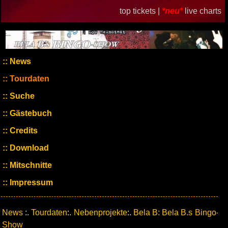
top tickets |
*neu*
live charts
News
Tourdaten
Suche
Gästebuch
Credits
Download
Mitschnitte
Impressum
News
:.
Tourdaten
:.
Nebenprojekte
:.
Bela B: Bela B.s Bingo-
Show