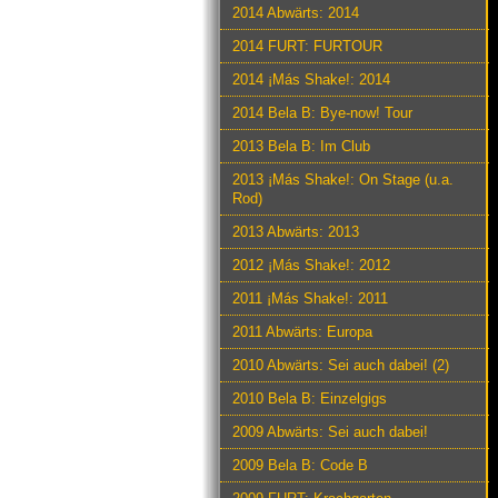
2014 Abwärts: 2014
2014 FURT: FURTOUR
2014 ¡Más Shake!: 2014
2014 Bela B: Bye-now! Tour
2013 Bela B: Im Club
2013 ¡Más Shake!: On Stage (u.a.
Rod)
2013 Abwärts: 2013
2012 ¡Más Shake!: 2012
2011 ¡Más Shake!: 2011
2011 Abwärts: Europa
2010 Abwärts: Sei auch dabei! (2)
2010 Bela B: Einzelgigs
2009 Abwärts: Sei auch dabei!
2009 Bela B: Code B