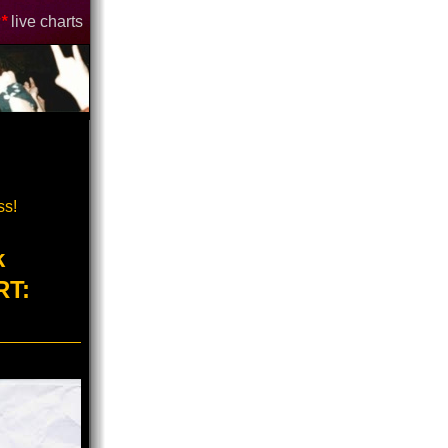
*
live charts
ss!
k
RT: