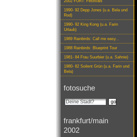
2002 FURT: Festivals
1990- 92 Depp Jones (u.a. Bela und
Rod)
1990- 92 King Kong (u.a. Farin
Urlaub)
1989 Rainbirds: Call me easy...
1988 Rainbirds: Blueprint Tour
1981- 84 Frau Suurbier (u.a. Sahnie)
1980- 82 Soilent Grün (u.a. Farin und
Bela)
fotosuche
frankfurt/main
2002