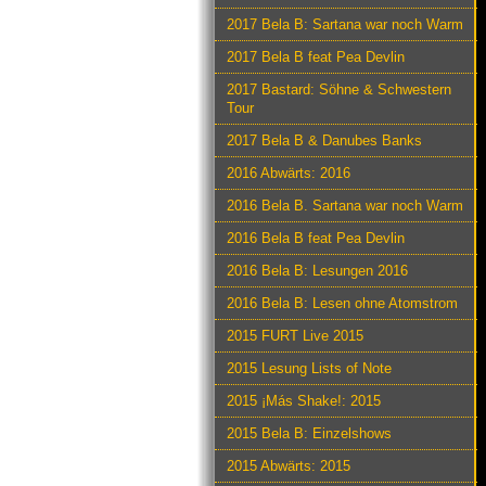
2017 Bela B: Sartana war noch Warm
2017 Bela B feat Pea Devlin
2017 Bastard: Söhne & Schwestern
Tour
2017 Bela B & Danubes Banks
2016 Abwärts: 2016
2016 Bela B. Sartana war noch Warm
2016 Bela B feat Pea Devlin
2016 Bela B: Lesungen 2016
2016 Bela B: Lesen ohne Atomstrom
2015 FURT Live 2015
2015 Lesung Lists of Note
2015 ¡Más Shake!: 2015
2015 Bela B: Einzelshows
2015 Abwärts: 2015