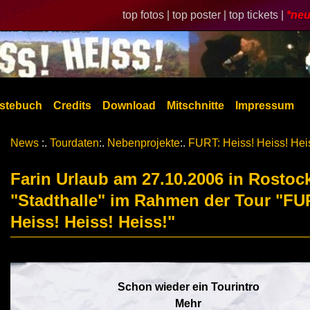
top fotos |
top poster |
top tickets |
*neu
stebuch
Credits
Download
Mitschnitte
Impressum
News
:.
Tourdaten
:.
Nebenprojekte
:.
FURT: Heiss! Heiss! Hei
Farin Urlaub am 27.10.2006 in Rostoc
"Stadthalle" im Rahmen der Tour "FU
Heiss! Heiss! Heiss!"
Schon wieder ein Tourintro
Mehr