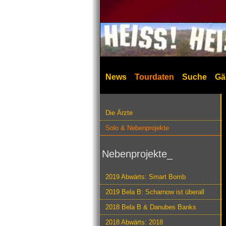
News
Tourdaten
Suche
Gä
Die Ärzte
Solo & Nebenprojekte
Nebenprojekte_
2019 Abwärts: Smart Bomb
2019 Bela B: Scharnow ist überall
2018 Bela B & Danubes Banks
2018 Abwärts: 2018