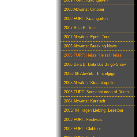
2009 FURT: Krachgarten
2008 Abwärts: Oktober
2008 FURT: Krachgarten
2007 Bela B: Tour
2007 Abwärts: Epofit Tour
2006 Abwärts: Breaking News
2006 FURT: Heiss! Heiss! Heiss!
2006 Bela B: Bela B.s Bingo-Show
2005/ 06 Abwärts: Einzelgigs
2005 Abwärts: Staatskapelle
2005 FURT: Sonnenblumen of Death
2004 Abwärts: Karstadt
2003/ 04 Hagen Liebing: Lesetour
2003 FURT: Festivals
2002 FURT: Clubtour