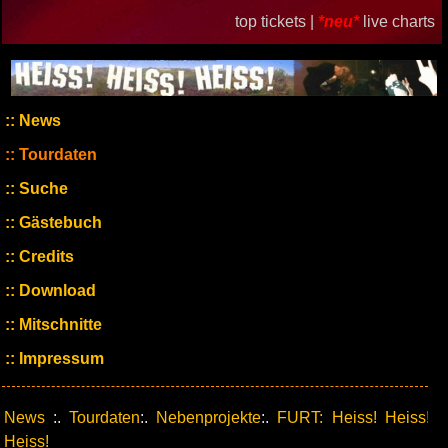
top tickets |
*neu*
live charts
News
Tourdaten
Suche
Gästebuch
Credits
Download
Mitschnitte
Impressum
News
:.
Tourdaten
:.
Nebenprojekte
:.
FURT: Heiss! Heiss!
Heiss!