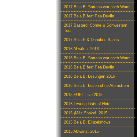
2017 Bela B: Sartana war noch Warm
2017 Bela B feat Pea Devlin
2017 Bastard: Söhne & Schwestern
Tour
2017 Bela B & Danubes Banks
2016 Abwärts: 2016
2016 Bela B. Sartana war noch Warm
2016 Bela B feat Pea Devlin
2016 Bela B: Lesungen 2016
2016 Bela B: Lesen ohne Atomstrom
2015 FURT Live 2015
2015 Lesung Lists of Note
2015 ¡Más Shake!: 2015
2015 Bela B: Einzelshows
2015 Abwärts: 2015