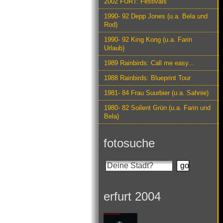
2002 FURT: Festivals
1990- 92 Depp Jones (u.a. Bela und
Rod)
1990- 92 King Kong (u.a. Farin
Urlaub)
1989 Rainbirds: Call me easy...
1988 Rainbirds: Blueprint Tour
1981- 84 Frau Suurbier (u.a. Sahnie)
1980- 82 Soilent Grün (u.a. Farin und
Bela)
fotosuche
erfurt 2004