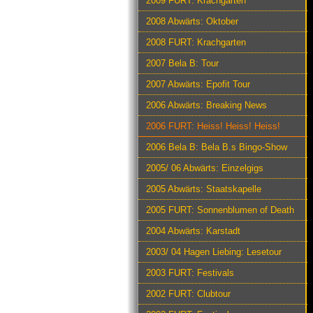
2009 FURT: Krachgarten
2008 Abwärts: Oktober
2008 FURT: Krachgarten
2007 Bela B: Tour
2007 Abwärts: Epofit Tour
2006 Abwärts: Breaking News
2006 FURT: Heiss! Heiss! Heiss!
2006 Bela B: Bela B.s Bingo-Show
2005/ 06 Abwärts: Einzelgigs
2005 Abwärts: Staatskapelle
2005 FURT: Sonnenblumen of Death
2004 Abwärts: Karstadt
2003/ 04 Hagen Liebing: Lesetour
2003 FURT: Festivals
2002 FURT: Clubtour