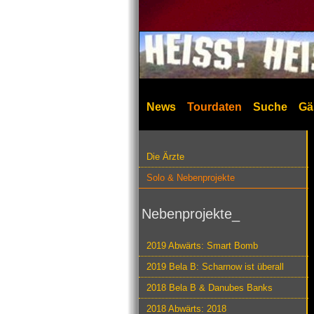
News
Tourdaten
Suche
Gä
Die Ärzte
Solo & Nebenprojekte
Nebenprojekte_
2019 Abwärts: Smart Bomb
2019 Bela B: Scharnow ist überall
2018 Bela B & Danubes Banks
2018 Abwärts: 2018