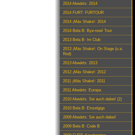
2014 Abwärts: 2014
2014 FURT: FURTOUR
2014 ¡Más Shake!: 2014
2014 Bela B: Bye-now! Tour
2013 Bela B: Im Club
2013 ¡Más Shake!: On Stage (u.a.
Rod)
2013 Abwärts: 2013
2012 ¡Más Shake!: 2012
2011 ¡Más Shake!: 2011
2011 Abwärts: Europa
2010 Abwärts: Sei auch dabei! (2)
2010 Bela B: Einzelgigs
2009 Abwärts: Sei auch dabei!
2009 Bela B: Code B