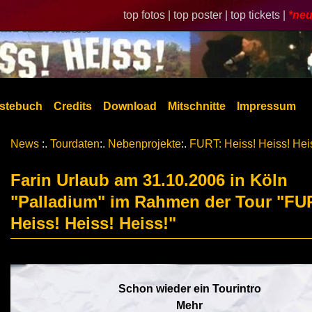
top fotos |
top poster |
top tickets |
*neu
stebuch
Credits
Download
Mitschnitte
Impressum
News
:.
Tourdaten
:.
Nebenprojekte
:.
FURT: Heiss! Heiss! Hei
Farin Urlaub am 31.10.2006 in Köln
"Palladium" im Rahmen der Tour "FU
Heiss! Heiss! Heiss!"
Schon wieder ein Tourintro
Mehr