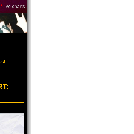
*
live charts
ss!
RT: